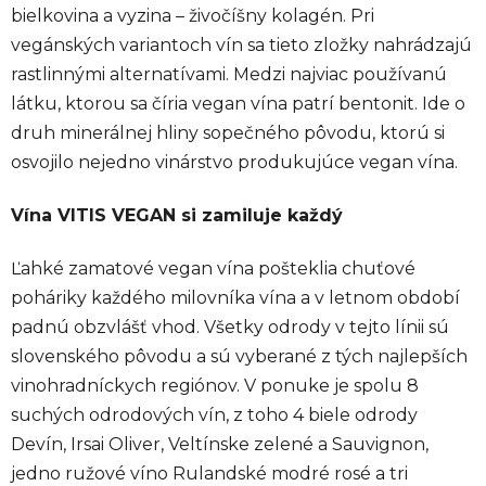
bielkovina a vyzina – živočíšny kolagén. Pri
vegánských variantoch vín sa tieto zložky nahrádzajú
rastlinnými alternatívami. Medzi najviac používanú
látku, ktorou sa číria vegan vína patrí bentonit. Ide o
druh minerálnej hliny sopečného pôvodu, ktorú si
osvojilo nejedno vinárstvo produkujúce vegan vína.
Vína VITIS VEGAN si zamiluje každý
Ľahké zamatové vegan vína pošteklia chuťové
poháriky každého milovníka vína a v letnom období
padnú obzvlášť vhod. Všetky odrody v tejto línii sú
slovenského pôvodu a sú vyberané z tých najlepších
vinohradníckych regiónov. V ponuke je spolu 8
suchých odrodových vín, z toho 4 biele odrody
Devín, Irsai Oliver, Veltínske zelené a Sauvignon,
jedno ružové víno Rulandské modré rosé a tri