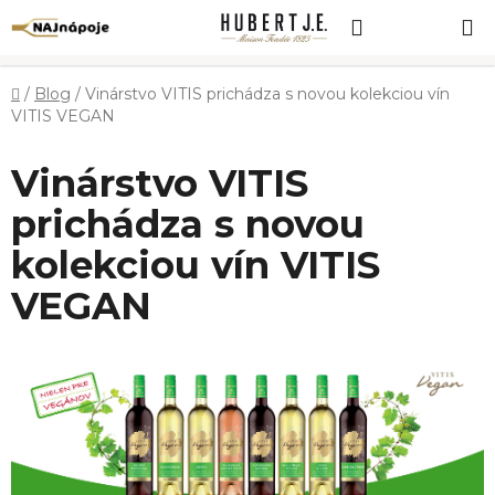
Prejsť
Hľadať
NÁKUP
na
obsah
KOŠÍK
Domov
/
Blog
/
Vinárstvo VITIS prichádza s novou kolekciou vín
VITIS VEGAN
Vinárstvo VITIS
prichádza s novou
kolekciou vín VITIS
VEGAN