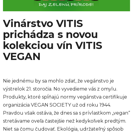
Vinárstvo VITIS
prichádza s novou
kolekciou vín VITIS
VEGAN
Nie jednému by sa mohlo zdať, že vegánstvo je
výstrelok 21. storočia. No vyvedieme vás z omylu.
Produkty, ktoré spĺňajú normy vegánstva certifikuje
organizácia VEGAN SOCIETY už od roku 1944.
Pravdou však ostáva, že dnes sa s prívlastkom „vegan“
stretávame oveľa častejšie než kedykoľvek predtým.
Niet sa čomu čudovať. Ekológia, udržateľný spôsob