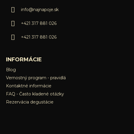
ä
info
@
najnapoje.sk
t
i
+421 317 881 026
e
+421 317 881 026
INFORMÁCIE
Blog
Vernostný program - pravidlá
Kontaktné informácie
FAQ - Často kladené otázky
Rezervácia degustácie