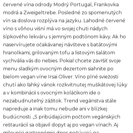
červené vína odrody Modrý Portugal, Frankovka
modrá a Zweigeltrebe. Posledné zo spomenutých
vín sa doslova rozplýva na jazyku. Lahodné červené
víno s vôňou višní má vo svojej chuti nádych
šípkového lekváru s jemným podtónom kávy. Ak ho
naservírujete očakávanej návšteve s batátovými
hranolkami, grilovaným tofu a listovým šalátom
vychvália vás do nebies. Pokiaľ chcete zavŕšiť svoje
menu sladkým ovocným dezertom siahnite po
bielom vegan víne Irsai Oliver. Víno plné sviežosti
chutí ako ľahký vánok rozkvitnutej muškátovej lúky
a v kombinácii s ovocným koláčikom ide o
nezabudnuteľný zážitok. Trend vegánstva stále
napreduje a inak tomu nebude ani v blízkej
budúcnosti. „S pribúdajúcim počtom vegánských
reštaurácií sa objavil dopyt aj po vegan vínach. Aj
milovníci gastronómie dnes počúvajú na