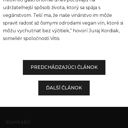
udržateľnejší spôsob života, ktorý sa spája s
vegánstvom. Teší ma, že naše vinárstvo im môže
spraviť radosť až ôsmymi odrodami vegan vín, ktoré si
môžu vychutnať bez výčitiek,“ hovorí Juraj Kordiak,
someliér spoločnosti Vitis.
PREDCHÁDZAJÚCI ČLÁNOK
ĎALŠÍ ČLÁNOK
Z
á
Kontakt
p