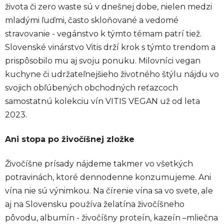
života či zero waste sú v dnešnej dobe, nielen medzi
mladými ľuďmi, často skloňované a vedomé
stravovanie - vegánstvo k týmto témam patrí tiež.
Slovenské vinárstvo Vitis drží krok s týmto trendom a
prispôsobilo mu aj svoju ponuku. Milovníci vegan
kuchyne či udržateľnejšieho životného štýlu nájdu vo
svojich obľúbených obchodných reťazcoch
samostatnú kolekciu vín VITIS VEGAN už od leta
2023.
Ani stopa po živočíšnej zložke
Živočíšne prísady nájdeme takmer vo všetkých
potravinách, ktoré dennodenne konzumujeme. Ani
vína nie sú výnimkou. Na čírenie vína sa vo svete, ale
aj na Slovensku používa želatína živočíšneho
pôvodu, albumín - živočíšny proteín, kazeín –mliečna