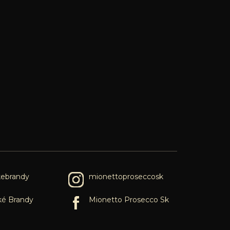
kebrandy
mionettoproseccosk
ké Brandy
Mionetto Prosecco Sk