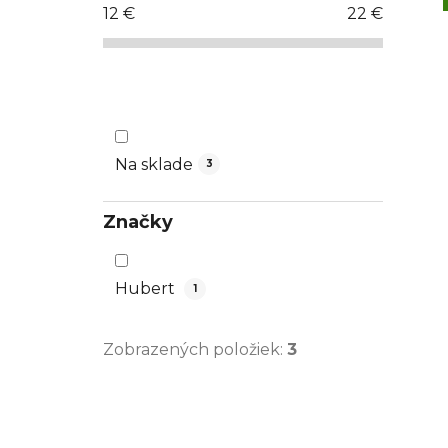
12
€
22
€
ý
p
a
n
e
l
Na sklade
3
Značky
Hubert
1
Zobrazených položiek:
3