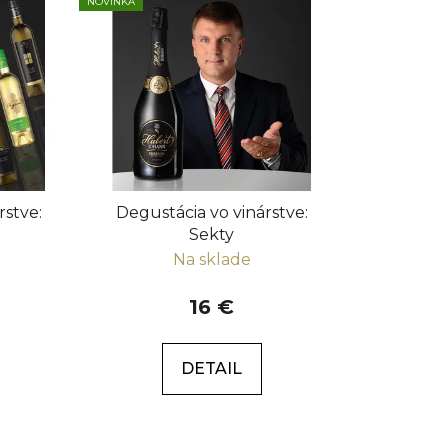
NOVINKA
n
i
e
p
r
o
d
u
rstve:
Degustácia vo vinárstve:
k
Sekty
t
Na sklade
o
v
16 €
DETAIL