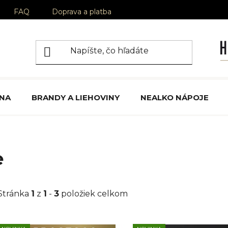
FAQ
Doprava a platba
ÍNA
BRANDY A LIEHOVINY
NEALKO NÁPOJE
e
Stránka
1
z
1
-
3
položiek celkom
V