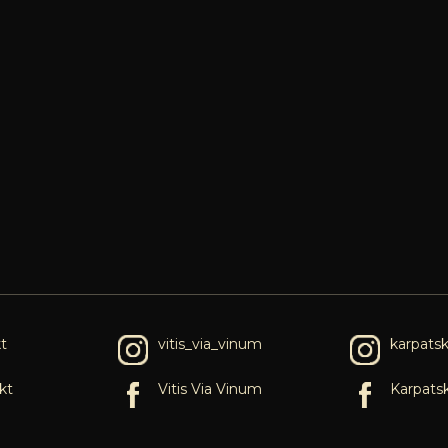
t
vitis_via_vinum
karpats
kt
Vitis Via Vinum
Karpats