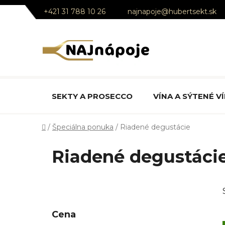
Prejsť
+421 31 788 10 26
najnapoje@hubertsekt.sk
na
obsah
SEKTY A PROSECCO
VÍNA A SÝTENÉ V
Domov
/
Špeciálna ponuka
/
Riadené degustácie
Riadené degustáci
B
o
č
Cena
n