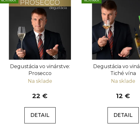
NOVINKA
NOVINKA
ý
p
i
s
p
r
o
d
Degustácia vo vinárstve:
Degustácia vo viná
u
Prosecco
Tiché vína
k
Na sklade
Na sklade
t
o
22 €
12 €
v
DETAIL
DETAIL