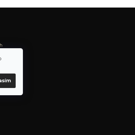
h
o
asím