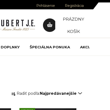
Prihlásenie
Registrácia
PRÁZDNY
NÁKUPNÝ
KOŠÍK
KOŠÍK
DOPLNKY
ŠPECIÁLNA PONUKA
AKCIA
OCE
R
Radiť podľa:
Najpredávanejšie
a
d
e