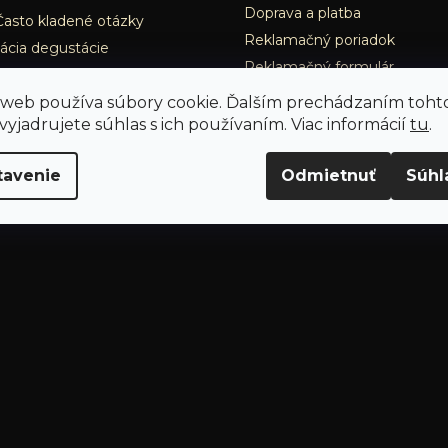
Doprava a platba
Často kladené otázky
Reklamačný poriadok
ácia degustácie
Reklamačný formulár
Odstúpenie od zmluvy
 web používa súbory cookie. Ďalším prechádzaním toht
Používanie cookies
yjadrujete súhlas s ich používaním. Viac informácií
tu
.
Nastavenie cookies
tavenie
Odmietnuť
Súhl