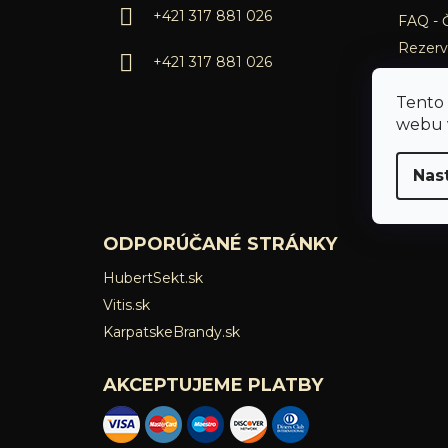
i
+421 317 881 026
FAQ - 
e
Rezerv
+421 317 881 026
Tento
webu v
Nas
ODPORÚČANÉ STRÁNKY
HubertSekt.sk
Vitis.sk
KarpatskeBrandy.sk
AKCEPTUJEME PLATBY