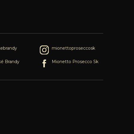
kebrandy
mionettoproseccosk
ké Brandy
Mionetto Prosecco Sk