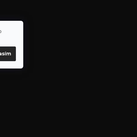
o
asím