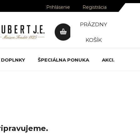
Prihlásenie
Registrácia
PRÁZDNY
NÁKUPNÝ
KOŠÍK
KOŠÍK
DOPLNKY
ŠPECIÁLNA PONUKA
AKCIA
OCE
ripravujeme.