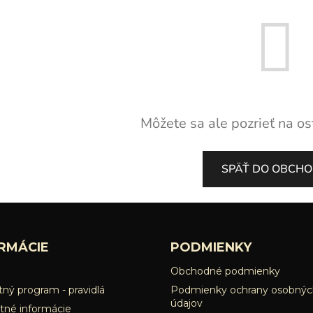
Môžete sa ale pozrieť na os
SPÄŤ DO OBCH
RMÁCIE
PODMIENKY
Obchodné podmienky
ný program - pravidlá
Podmienky ochrany osobnýc
údajov
tné informácie