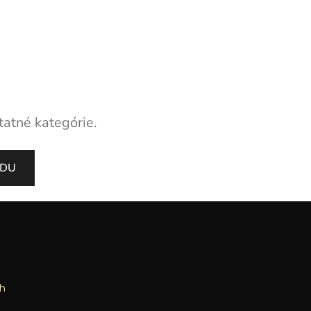
tatné kategórie.
ODU
h