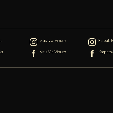
t
vitis_via_vinum
karpats
kt
Vitis Via Vinum
Karpats