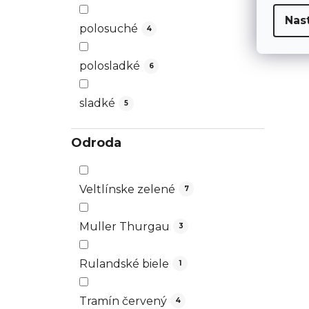
Nas
polosuché
4
polosladké
6
sladké
5
Odroda
Veltlínske zelené
7
Muller Thurgau
3
Rulandské biele
1
Tramín červený
4