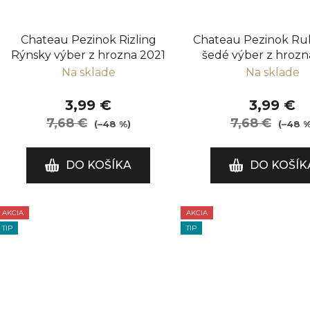
Chateau Pezinok Rizling
Chateau Pezinok Ru
Rýnsky výber z hrozna 2021
šedé výber z hrozn
Na sklade
Na sklade
3,99 €
3,99 €
7,68 €
7,68 €
(–48 %)
(–48 %
DO KOŠÍKA
DO KOŠÍK
AKCIA
AKCIA
TIP
TIP