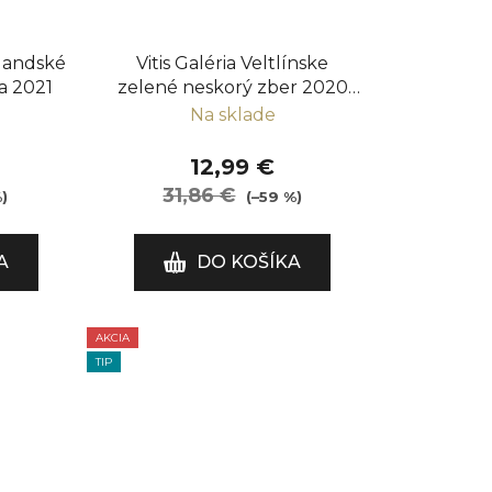
landské
Vitis Galéria Veltlínske
a 2021
zelené neskorý zber 2020
balík 6 fliaš
Na sklade
12,99 €
31,86 €
)
(–59 %)
A
DO KOŠÍKA
AKCIA
TIP