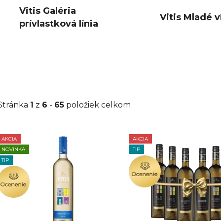
Vitis Galéria
Vitis Mladé v
prívlastková línia
Stránka
1
z
6
-
65
položiek celkom
AKCIA
AKCIA
V
NOVINKA
TIP
ý
TIP
OCENENIE
p
OCENENIE
i
s
p