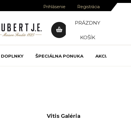
Prihlásenie
Registrácia
PRÁZDNY
NÁKUPNÝ
KOŠÍK
KOŠÍK
DOPLNKY
ŠPECIÁLNA PONUKA
AKCIA
OCE
Vitis Galéria