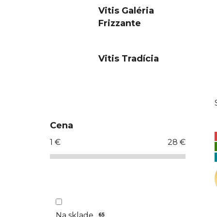
Vitis Galéria
Frizzante
Vitis Tradícia
B
o
č
Cena
n
1
€
28
€
ý
p
a
n
e
l
Na sklade
65