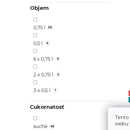
Objem
0,75 l
50
0,5 l
4
6 x 0,75 l
6
2 x 0,75 l
2
3 x 0,5 l
1
Cukornatosť
Tento
webu v
suché
45