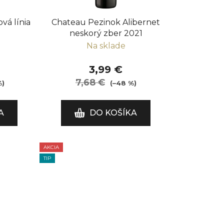
d
u
ová línia
Chateau Pezinok Alibernet
k
neskorý zber 2021
t
Na sklade
o
v
3,99 €
7,68 €
%)
(–48 %)
A
DO KOŠÍKA
AKCIA
TIP