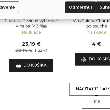
tavenie
Odmietnuť
Súhl
Chateau Pezinok výberové
Vitis Galéria Char
vína balík 3 fliaš
polosuché
Na sklade
Na sklade
23,19 €
4 €
30,14 €
(–23 %)
DO KOŠÍK
DO KOŠÍKA
NAČÍTAŤ 12 ĎAL
S
1
t
6
O
r
v