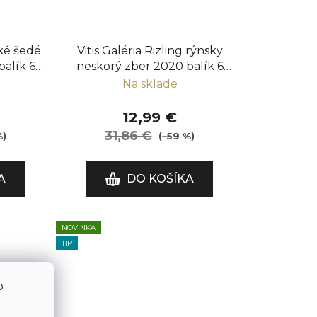
ské šedé
Vitis Galéria Rizling rýnsky
balík 6
neskorý zber 2020 balík 6
fliaš
Na sklade
12,99 €
31,86 €
%)
(–59 %)
A
DO KOŠÍKA
NOVINKA
TIP
o