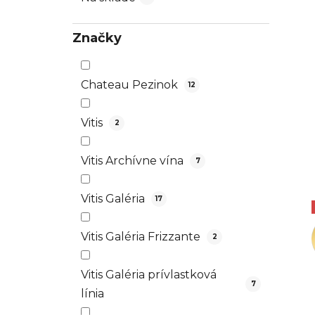
Značky
Chateau Pezinok
12
Vitis
2
Vitis Archívne vína
7
Vitis Galéria
17
Vitis Galéria Frizzante
2
Vitis Galéria prívlastková
7
línia