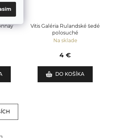
asím
donnay
Vitis Galéria Rulandské šedé
polosuché
Na sklade
4 €
A
DO KOŠÍKA
ŠÍCH