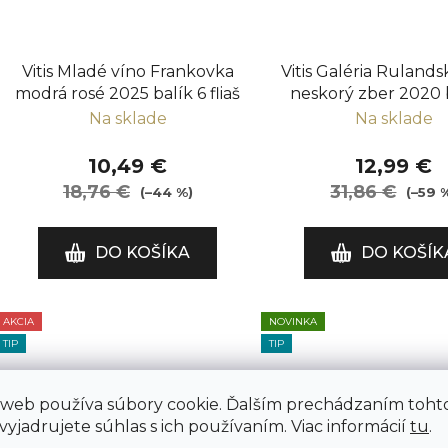
Vitis Mladé víno Frankovka
Vitis Galéria Ruland
modrá rosé 2025 balík 6 fliaš
neskorý zber 2020 
fliaš
Na sklade
Na sklade
10,49 €
12,99 €
18,76 €
31,86 €
(–44 %)
(–59 
DO KOŠÍKA
DO KOŠÍK
AKCIA
NOVINKA
TIP
TIP
 web používa súbory cookie. Ďalším prechádzaním toht
yjadrujete súhlas s ich používaním. Viac informácií
tu
.