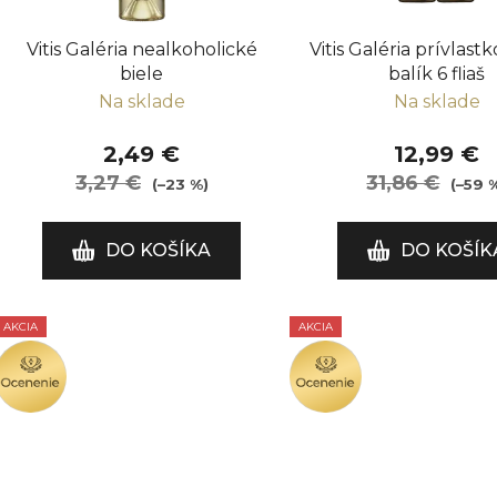
r
o
Vitis Galéria nealkoholické
Vitis Galéria prívlastk
d
biele
balík 6 fliaš
u
Na sklade
Na sklade
k
t
2,49 €
12,99 €
o
3,27 €
31,86 €
(–23 %)
(–59 
v
DO KOŠÍKA
DO KOŠÍK
AKCIA
AKCIA
OCENENIE
OCENENIE