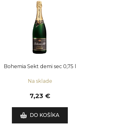
V
ý
p
i
s
p
r
o
Bohemia Sekt demi sec 0,75 l
d
u
Na sklade
k
t
7,23 €
o
v
DO KOŠÍKA