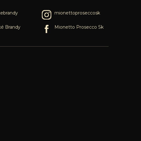
kebrandy
mionettoproseccosk
ké Brandy
Mionetto Prosecco Sk