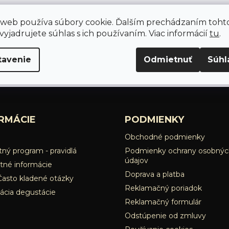
 web používa súbory cookie. Ďalším prechádzaním toht
yjadrujete súhlas s ich používaním. Viac informácií
tu
.
tavenie
Odmietnuť
Súhl
RMÁCIE
PODMIENKY
Obchodné podmienky
ný program - pravidlá
Podmienky ochrany osobnýc
údajov
tné informácie
Doprava a platba
Často kladené otázky
Reklamačný poriadok
ácia degustácie
Reklamačný formulár
Odstúpenie od zmluvy