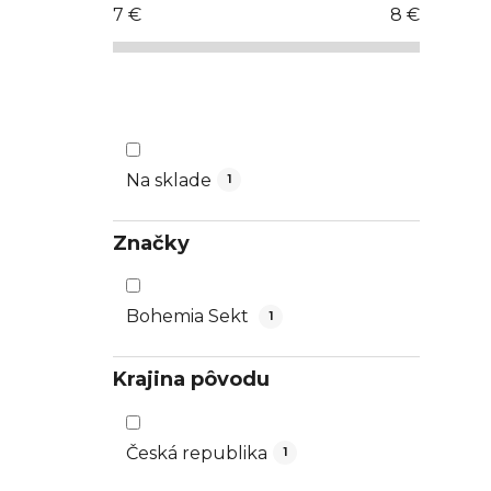
7
€
8
€
ý
p
a
n
e
l
Na sklade
1
Značky
Bohemia Sekt
1
Krajina pôvodu
Česká republika
1