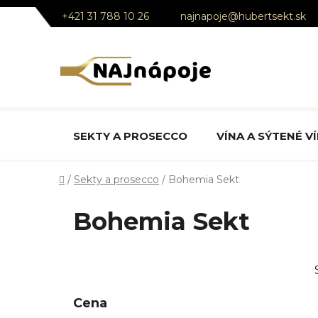
Prejsť
+421 31 788 10 26
najnapoje@hubertsekt.sk
na
obsah
SEKTY A PROSECCO
VÍNA A SÝTENÉ V
Domov
/
Sekty a prosecco
/
Bohemia Sekt
Bohemia Sekt
B
o
č
Cena
n