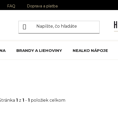
FAQ
Doprava a platba
ÍNA
BRANDY A LIEHOVINY
NEALKO NÁPOJE
Stránka
1
z
1
-
1
položiek celkom