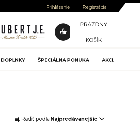
Prihlásenie
Registrácia
PRÁZDNY
NÁKUPNÝ
KOŠÍK
KOŠÍK
DOPLNKY
ŠPECIÁLNA PONUKA
AKCIA
OCE
R
Radiť podľa:
Najpredávanejšie
a
d
e