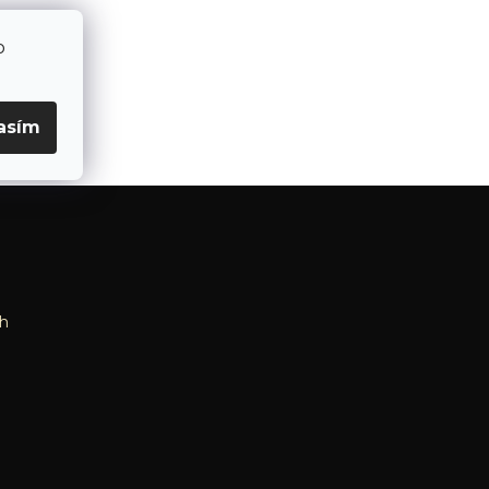
o
asím
h