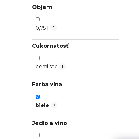
Objem
0,75 l
1
Cukornatosť
demi sec
1
Farba vína
biele
1
Jedlo a víno