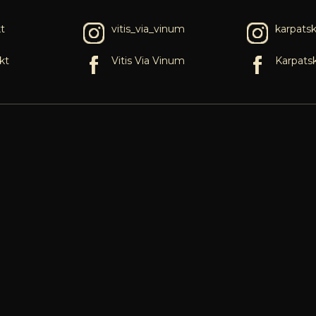
t
vitis_via_vinum
karpats
kt
Vitis Via Vinum
Karpats