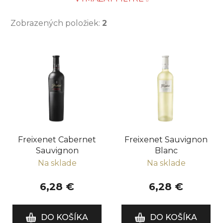
Zobrazených položiek:
2
V
ý
p
i
s
p
r
Freixenet Cabernet
Freixenet Sauvignon
o
Sauvignon
Blanc
d
Na sklade
Na sklade
u
k
6,28 €
6,28 €
t
o
DO KOŠÍKA
DO KOŠÍKA
v