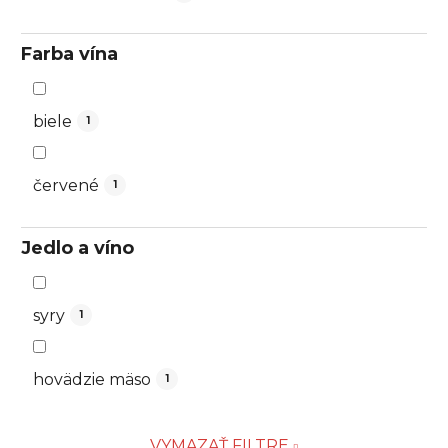
Farba vína
biele
1
červené
1
Jedlo a víno
syry
1
hovädzie mäso
1
VYMAZAŤ FILTRE