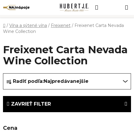
Prejsť
Hľadať
NÁKUP
na
obsah
KOŠÍK
Domov
/
Vína a sýtené vína
/
Freixenet
/
Freixenet Carta Nevada
Wine Collection
Freixenet Carta Nevada
Wine Collection
R
Radiť podľa:
Najpredávanejšie
a
d
e
ZAVRIEŤ FILTER
n
i
e
Cena
p