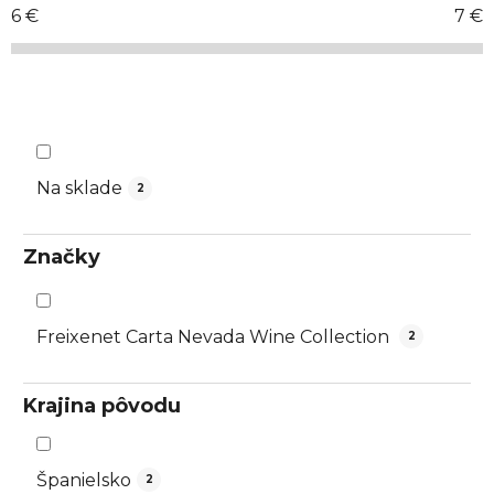
r
6
€
7
€
o
d
u
k
t
o
Na sklade
2
v
Značky
Freixenet Carta Nevada Wine Collection
2
Krajina pôvodu
Španielsko
2