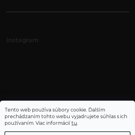
Instagram
Sledovať na Instagrame
Tento web používa súbory cookie. Ďalším
prechádzaním tohto webu vyjadrujete súhlas s ich
používaním. Viac informácií
tu
.
Vytvoril Shoptet
a
Adatelier
Copyright 2026
Najnapoje.sk - Hubert J.E.
. Všetky práva