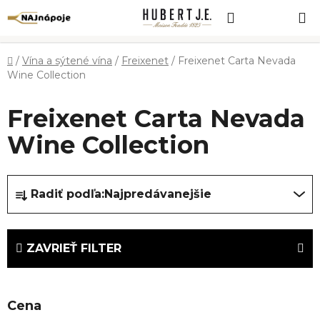
Prejsť
Hľadať
NÁKUP
na
obsah
KOŠÍK
Domov
/
Vína a sýtené vína
/
Freixenet
/
Freixenet Carta Nevada
Wine Collection
Freixenet Carta Nevada
Wine Collection
R
Radiť podľa:
Najpredávanejšie
a
d
e
ZAVRIEŤ FILTER
n
i
e
Cena
p