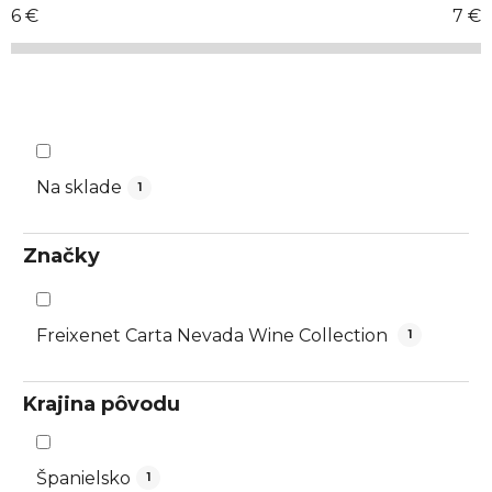
r
6
€
7
€
o
d
u
k
t
o
Na sklade
1
v
Značky
Freixenet Carta Nevada Wine Collection
1
Krajina pôvodu
Španielsko
1