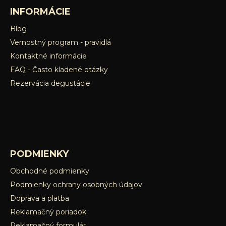
v
INFORMÁCIE
ý
Blog
p
Vernostný program - pravidlá
i
s
Kontaktné informácie
u
FAQ - Často kladené otázky
Rezervácia degustácie
PODMIENKY
Obchodné podmienky
Podmienky ochrany osobných údajov
Doprava a platba
Reklamačný poriadok
Reklamačný formulár