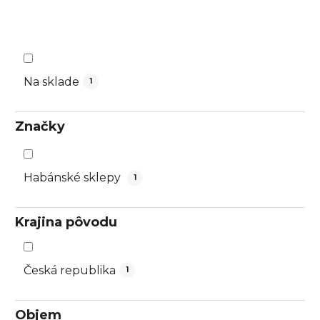
d
u
k
t
o
Na sklade
1
v
Značky
Habánské sklepy
1
Krajina pôvodu
Česká republika
1
Objem