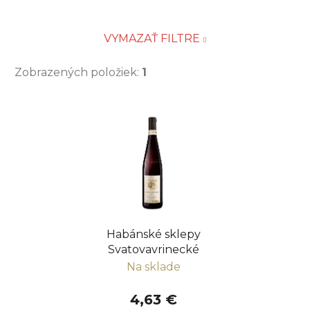
VYMAZAŤ FILTRE
Zobrazených položiek:
1
V
ý
p
i
s
p
r
Habánské sklepy
o
Svatovavrinecké
d
Na sklade
u
k
4,63 €