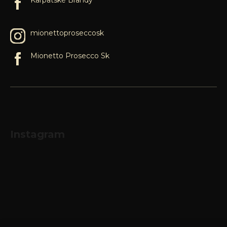
Karpatské Brandy
mionettoproseccosk
Mionetto Prosecco Sk
Instagram