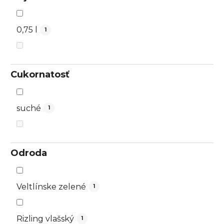
0,75 l
1
Cukornatosť
suché
1
Odroda
Veltlínske zelené
1
Rizling vlašský
1