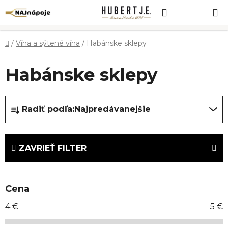
Prejsť
Hľadať
NÁKUP
na
obsah
KOŠÍK
Domov
/
Vína a sýtené vína
/
Habánske sklepy
Habánske sklepy
R
Radiť podľa:
Najpredávanejšie
a
d
e
ZAVRIEŤ FILTER
n
i
e
Cena
p
r
4
€
5
€
o