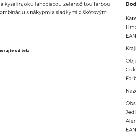
 kyselín, oku lahodiacou zelenožltou farbou
Dod
ombináciu s nákypmi a sladkými piškótovými
Kate
Hmo
EA
Kraj
erujte od tela.
Obj
Cuk
Farb
Náz
Obs
Jedl
Ale
EA