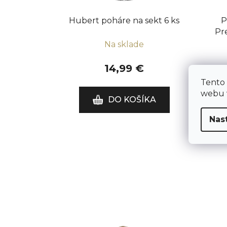
Hubert poháre na sekt 6 ks
P
Pr
Na sklade
14,99 €
Tento
webu v
DO KOŠÍKA
Nas