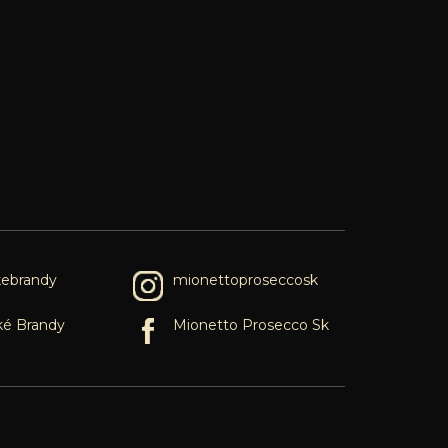
kebrandy
mionettoproseccosk
ké Brandy
Mionetto Prosecco Sk