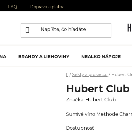
FAQ
Doprava a platba
ÍNA
BRANDY A LIEHOVINY
NEALKO NÁPOJE
Domov
/
Sekty a prosecco
/
Hubert Clu
Hubert Club 
Značka:
Hubert Club
Šumivé víno Methode Char
Dostupnosť