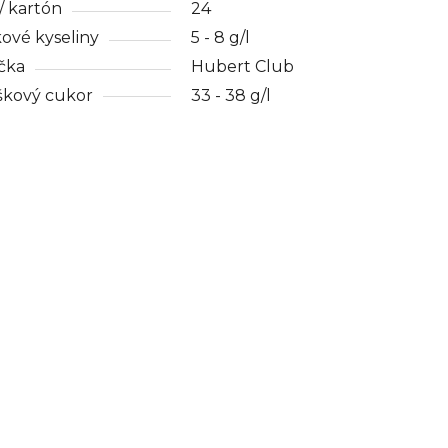
/ kartón
24
ové kyseliny
5 - 8 g/l
čka
Hubert Club
škový cukor
33 - 38 g/l