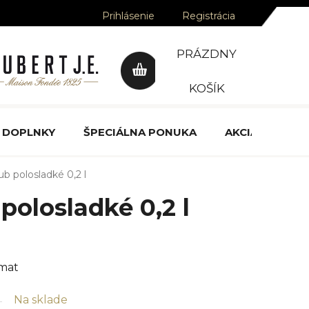
Prihlásenie
Registrácia
PRÁZDNY
NÁKUPNÝ
KOŠÍK
KOŠÍK
DOPLNKY
ŠPECIÁLNA PONUKA
AKCIA
OCE
b polosladké 0,2 l
polosladké 0,2 l
mat
Na sklade