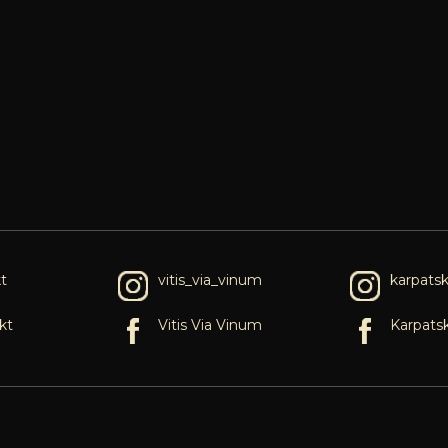
t
vitis_via_vinum
karpats
kt
Vitis Via Vinum
Karpats