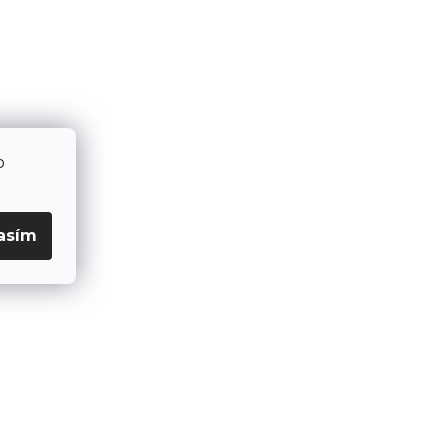
o
asím