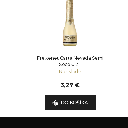
Freixenet Carta Nevada Semi
Seco 0,2 l
Na sklade
3,27 €
DO KOŠÍKA
Z