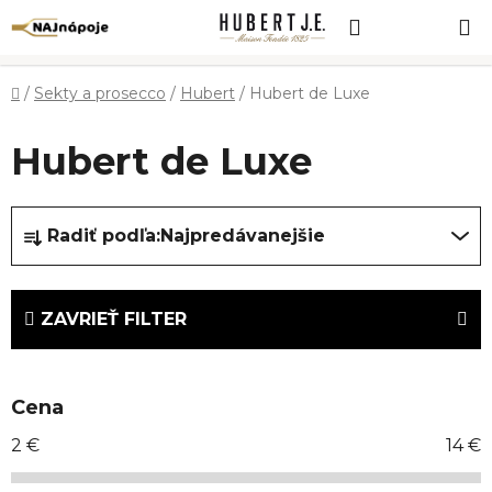
Prejsť
Hľadať
NÁKUP
na
obsah
KOŠÍK
Domov
/
Sekty a prosecco
/
Hubert
/
Hubert de Luxe
Hubert de Luxe
R
Radiť podľa:
Najpredávanejšie
a
d
e
ZAVRIEŤ FILTER
n
i
e
Cena
p
r
2
€
14
€
o