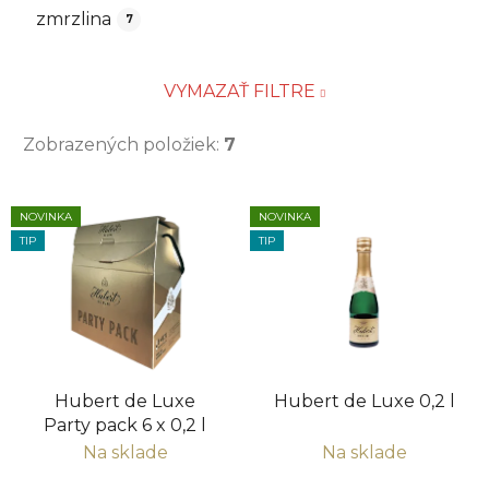
zmrzlina
7
VYMAZAŤ FILTRE
Zobrazených položiek:
7
V
NOVINKA
NOVINKA
ý
TIP
TIP
p
i
s
p
r
Hubert de Luxe
Hubert de Luxe 0,2 l
o
Party pack 6 x 0,2 l
d
Na sklade
Na sklade
u