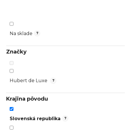
d
u
k
t
o
Na sklade
7
v
Značky
Hubert de Luxe
7
Krajina pôvodu
Slovenská republika
7