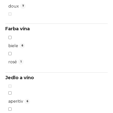
doux
7
Farba vína
biele
6
rosé
1
Jedlo a víno
aperitiv
6