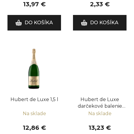
k
13,97 €
2,33 €
t
o
DO KOŠÍKA
DO KOŠÍKA
v
Hubert de Luxe 1,5 l
Hubert de Luxe
darčekové balenie
0,75 l
Na sklade
Na sklade
12,86 €
13,23 €