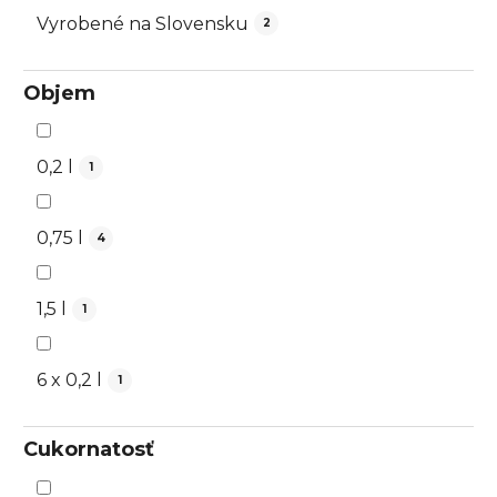
Vyrobené na Slovensku
2
Objem
0,2 l
1
0,75 l
4
1,5 l
1
6 x 0,2 l
1
Cukornatosť