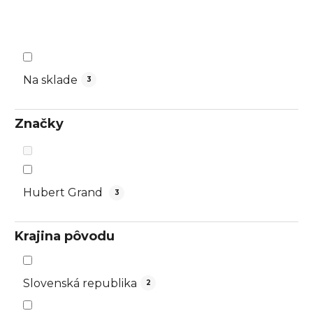
d
u
k
t
o
Na sklade
3
v
Značky
Hubert Grand
3
Krajina pôvodu
Slovenská republika
2