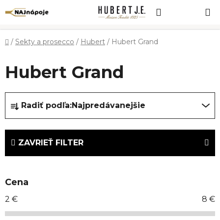
Prejsť
Hľadať
NÁKUP
na
obsah
KOŠÍK
Domov
/
Sekty a prosecco
/
Hubert
/
Hubert Grand
Hubert Grand
R
Radiť podľa:
Najpredávanejšie
a
d
e
ZAVRIEŤ FILTER
n
i
e
Cena
p
r
2
€
8
€
o