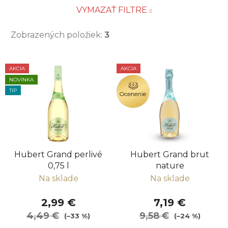
VYMAZAŤ FILTRE
Zobrazených položiek:
3
V
AKCIA
AKCIA
ý
NOVINKA
OCENENIE
p
TIP
i
s
p
r
Hubert Grand perlivé
Hubert Grand brut
o
0,75 l
nature
d
Na sklade
Na sklade
u
k
2,99 €
7,19 €
t
4,49 €
9,58 €
(–33 %)
(–24 %)
o