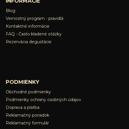
v
INFORMÁCIE
ý
Blog
p
Vernostný program - pravidlá
i
s
Kontaktné informácie
u
FAQ - Často kladené otázky
Rezervácia degustácie
PODMIENKY
Obchodné podmienky
Podmienky ochrany osobných údajov
Doprava a platba
Reklamačný poriadok
Reklamačný formulár