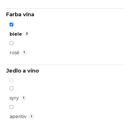
Farba vína
biele
3
rosé
1
Jedlo a víno
syry
1
aperitiv
1