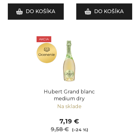
v
DO KOŠÍKA
DO KOŠÍKA
AKCIA
OCENENIE
Hubert Grand blanc
medium dry
Na sklade
7,19 €
9,58 €
(–24 %)