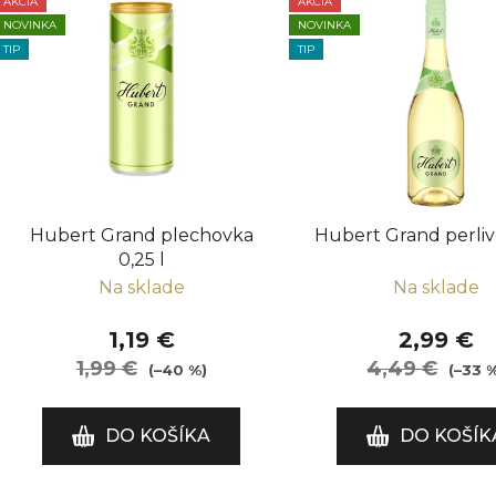
AKCIA
AKCIA
V
NOVINKA
NOVINKA
ý
TIP
TIP
p
i
s
p
r
o
Hubert Grand plechovka
Hubert Grand perlivé
d
0,25 l
u
Na sklade
Na sklade
k
t
1,19 €
2,99 €
o
1,99 €
4,49 €
(–40 %)
(–33 
v
DO KOŠÍKA
DO KOŠÍK