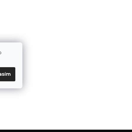
o
asím