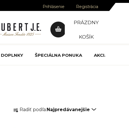
Prihlásenie
Registrácia
PRÁZDNY
NÁKUPNÝ
KOŠÍK
KOŠÍK
DOPLNKY
ŠPECIÁLNA PONUKA
AKCIA
OCE
R
Radiť podľa:
Najpredávanejšie
a
d
e