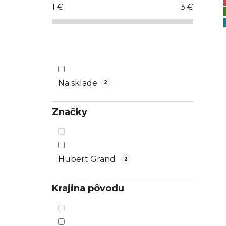
1
€
3
€
ý
p
a
n
e
l
Na sklade
2
Značky
Hubert Grand
2
Krajina pôvodu