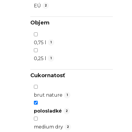
EÚ
2
Objem
0,75 l
1
0,25 l
1
Cukornatosť
brut nature
1
polosladké
2
medium dry
2