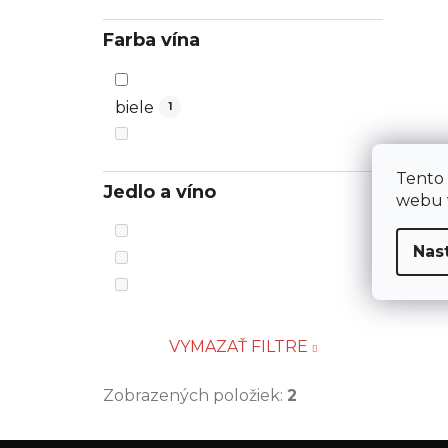
Farba vína
biele
1
Tento
Jedlo a víno
webu v
Nas
VYMAZAŤ FILTRE
Zobrazených položiek:
2