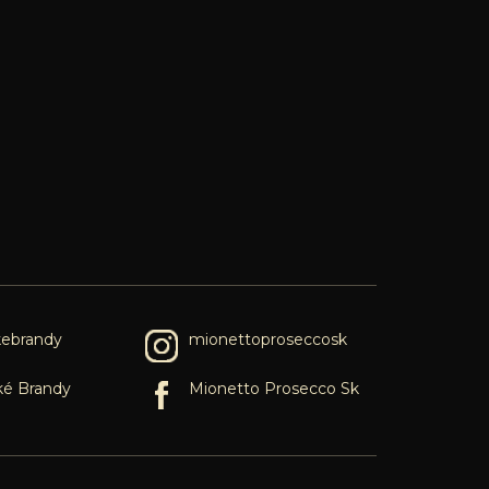
kebrandy
mionettoproseccosk
ké Brandy
Mionetto Prosecco Sk