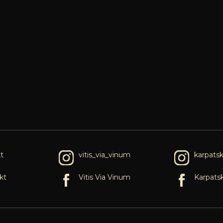
t
vitis_via_vinum
karpats
kt
Vitis Via Vinum
Karpats