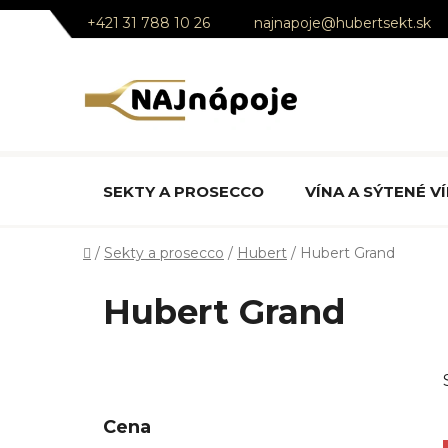
Prejsť
+421 31 788 10 26
najnapoje@hubertsekt.sk
na
obsah
SEKTY A PROSECCO
VÍNA A SÝTENÉ V
Domov
/
Sekty a prosecco
/
Hubert
/
Hubert Grand
Hubert Grand
B
o
č
Cena
n