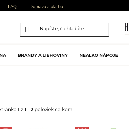
FAQ
Doprava a platba
ÍNA
BRANDY A LIEHOVINY
NEALKO NÁPOJE
Stránka
1
z
1
-
2
položiek celkom