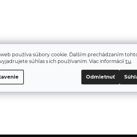
 web používa súbory cookie. Ďalším prechádzaním toht
yjadrujete súhlas s ich používaním. Viac informácií
tu
.
tavenie
Odmietnuť
Súhl