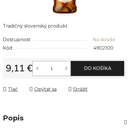
Tradičný slovenský produkt
Dostupnosť
Na sklade
Kód:
4902100
9,11 €
DO KOŠÍKA
Jednotková cena:
Tlač
Opýtať sa
Strážiť
Popis