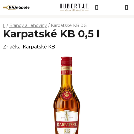
Prejsť
Hľadať
NÁKUP
na
obsah
KOŠÍK
Domov
/
Brandy a liehoviny
/
Karpatské KB 0,5 l
Karpatské KB 0,5 l
Značka:
Karpatské KB