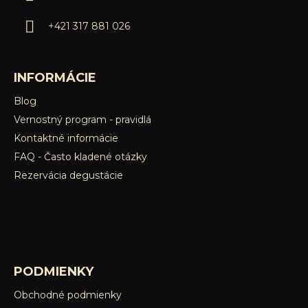
e
+421 317 881 026
INFORMÁCIE
Blog
Vernostný program - pravidlá
Kontaktné informácie
FAQ - Často kladené otázky
Rezervácia degustácie
PODMIENKY
Obchodné podmienky