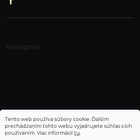
Instagram
Sledovať na Instagrame
Tento web používa súbory cookie. Ďalším
prechádzaním tohto webu vyjadrujete súhlas s ich
používaním. Viac informácií
tu
.
Vytvoril Shoptet
a
Adatelier