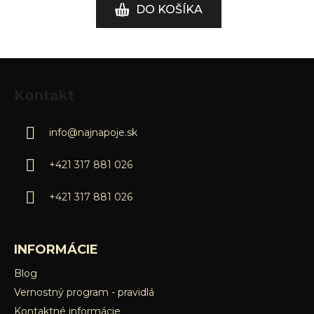
DO KOŠÍKA
Z
á
Kontakt
p
ä
info
@
najnapoje.sk
t
i
+421 317 881 026
e
+421 317 881 026
INFORMÁCIE
Blog
Vernostný program - pravidlá
Kontaktné informácie