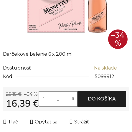
–34
%
Darčekové balenie 6 x 200 ml
Dostupnosť
Na sklade
Kód:
5099912
25,15 €
–34 %
DO KOŠÍKA
16,39 €
Jednotková cena:
Tlač
Opýtať sa
Strážiť