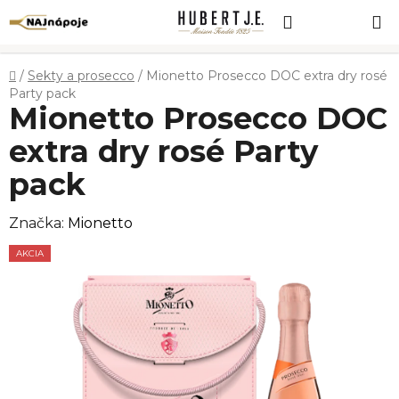
Prejsť
Hľadať
NÁKUP
na
obsah
KOŠÍK
Domov
/
Sekty a prosecco
/
Mionetto Prosecco DOC extra dry rosé
Party pack
Mionetto Prosecco DOC
extra dry rosé Party
pack
Značka:
Mionetto
AKCIA