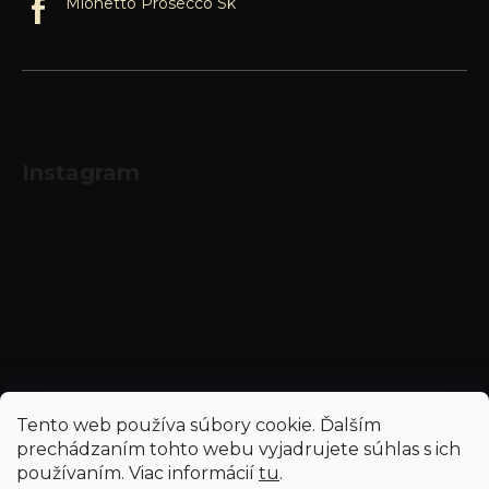
Mionetto Prosecco Sk
Instagram
Sledovať na Instagrame
Tento web používa súbory cookie. Ďalším
prechádzaním tohto webu vyjadrujete súhlas s ich
používaním. Viac informácií
tu
.
Vytvoril Shoptet
a
Adatelier