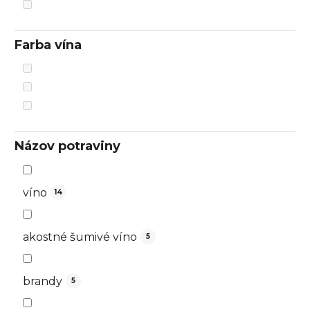
Farba vína
Názov potraviny
víno
14
akostné šumivé víno
5
brandy
5