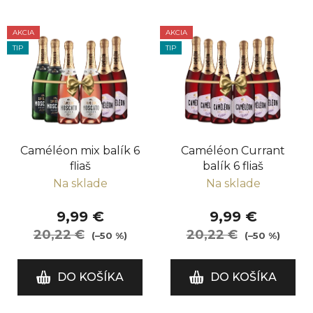
V
AKCIA
AKCIA
ý
TIP
TIP
p
i
s
p
r
Caméléon mix balík 6
Caméléon Currant
o
fliaš
balík 6 fliaš
d
Na sklade
Na sklade
u
k
9,99 €
9,99 €
t
20,22 €
20,22 €
(–50 %)
(–50 %)
o
v
DO KOŠÍKA
DO KOŠÍKA