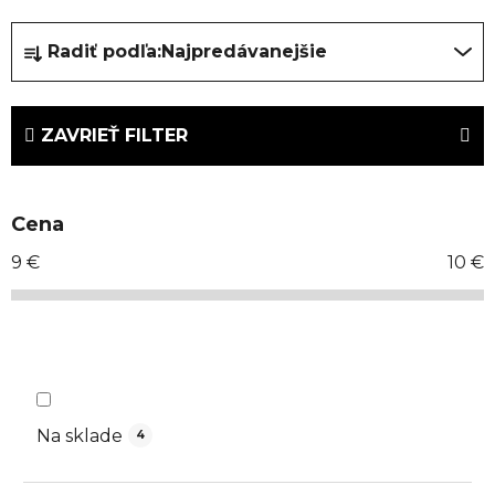
R
Radiť podľa:
Najpredávanejšie
a
d
e
ZAVRIEŤ FILTER
n
i
e
Cena
p
r
9
€
10
€
o
d
u
k
t
o
Na sklade
4
v