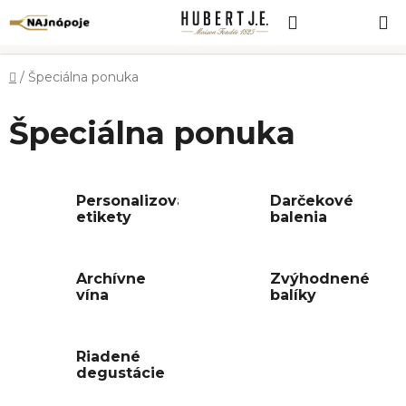
Prejsť
Hľadať
NÁKUP
na
obsah
KOŠÍK
Domov
/
Špeciálna ponuka
Špeciálna ponuka
Personalizované
Darčekové
etikety
balenia
Archívne
Zvýhodnené
vína
balíky
Riadené
degustácie