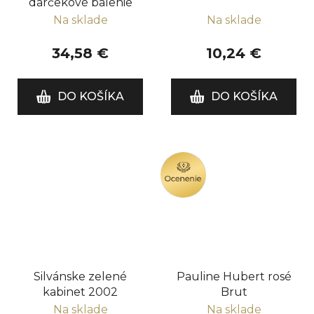
darčekové balenie
Na sklade
Na sklade
34,58 €
10,24 €
DO KOŠÍKA
DO KOŠÍKA
OCENENIE
Silvánske zelené
Pauline Hubert rosé
kabinet 2002
Brut
Na sklade
Na sklade