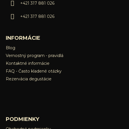
i
k
+421 317 881 026
e
y
v
+421 317 881 026
ý
p
i
INFORMÁCIE
s
u
Blog
Vernostný program - pravidlá
Kontaktné informácie
FAQ - Často kladené otázky
Rezervácia degustácie
PODMIENKY