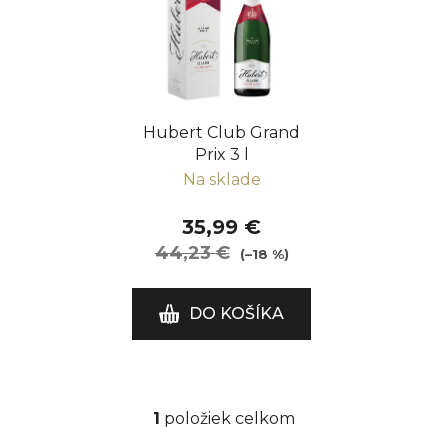
p
i
s
p
r
Hubert Club Grand
o
Prix 3 l
d
Na sklade
u
k
35,99 €
t
44,23 €
(–18 %)
o
v
DO KOŠÍKA
1
položiek celkom
O