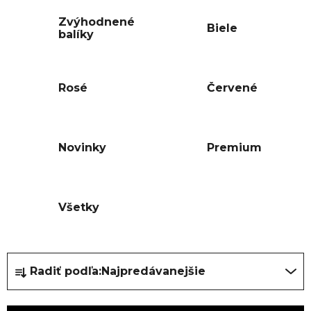
Zvýhodnené
Biele
balíky
Rosé
Červené
Novinky
Premium
Všetky
R
Radiť podľa:
Najpredávanejšie
a
d