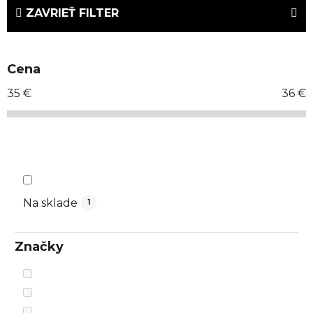
e
ZAVRIEŤ FILTER
n
i
e
Cena
p
r
35
€
36
€
o
d
u
k
t
o
Na sklade
1
v
Značky