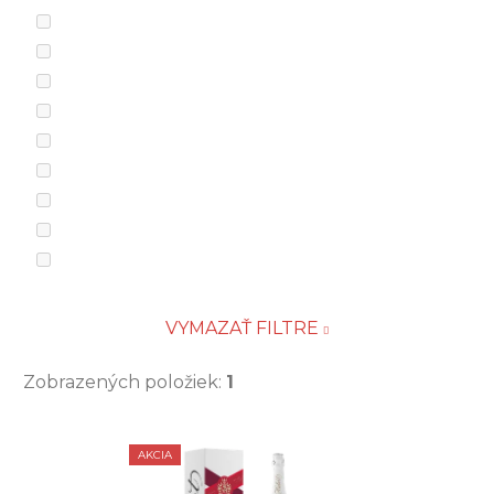
VYMAZAŤ FILTRE
Zobrazených položiek:
1
V
AKCIA
ý