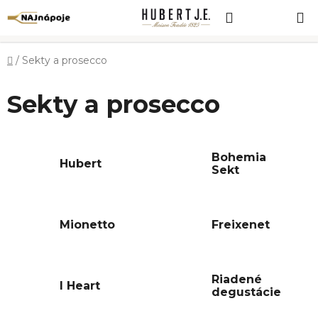
Prejsť
Hľadať
NÁKUP
na
obsah
KOŠÍK
Domov
/
Sekty a prosecco
Sekty a prosecco
Bohemia
Hubert
Sekt
Mionetto
Freixenet
Riadené
I Heart
degustácie