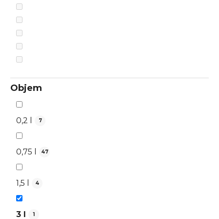
Objem
0,2 l
7
0,75 l
47
1,5 l
4
3 l
1