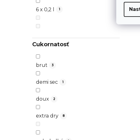
Nas
6 x 0,2 l
1
Cukornatosť
brut
3
demi sec
1
doux
2
extra dry
8