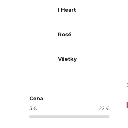
I Heart
Rosé
Všetky
B
o
č
Cena
n
3
€
22
€
ý
p
a