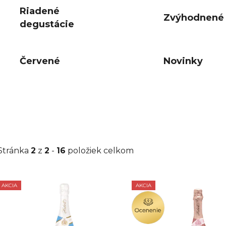
Riadené
Zvýhodnené 
degustácie
Červené
Novinky
Stránka
2
z
2
-
16
položiek celkom
AKCIA
AKCIA
V
OCENENIE
ý
p