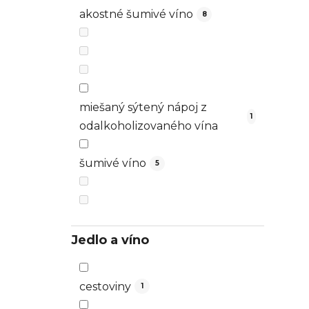
akostné šumivé víno
8
miešaný sýtený nápoj z
1
odalkoholizovaného vína
šumivé víno
5
Jedlo a víno
cestoviny
1