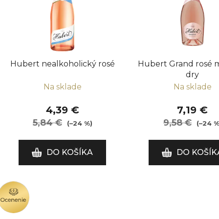
i
s
p
r
o
Hubert nealkoholický rosé
Hubert Grand rosé
d
dry
u
Na sklade
Na sklade
k
t
4,39 €
7,19 €
o
5,84 €
9,58 €
(–24 %)
(–24 %
v
DO KOŠÍKA
DO KOŠÍK
OCENENIE