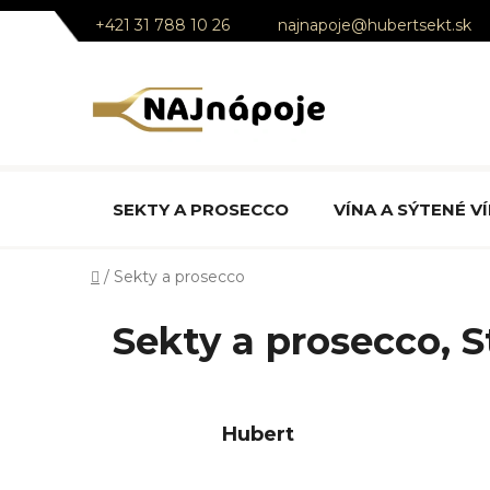
Prejsť
+421 31 788 10 26
najnapoje@hubertsekt.sk
na
obsah
SEKTY A PROSECCO
VÍNA A SÝTENÉ V
Domov
/
Sekty a prosecco
Sekty a prosecco
, 
Hubert