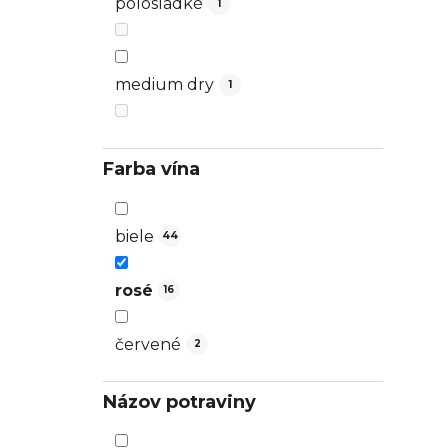
polosladké
1
medium dry
1
Farba vína
biele
44
rosé
16
červené
2
Názov potraviny