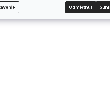
tavenie
Odmietnuť
Súhl