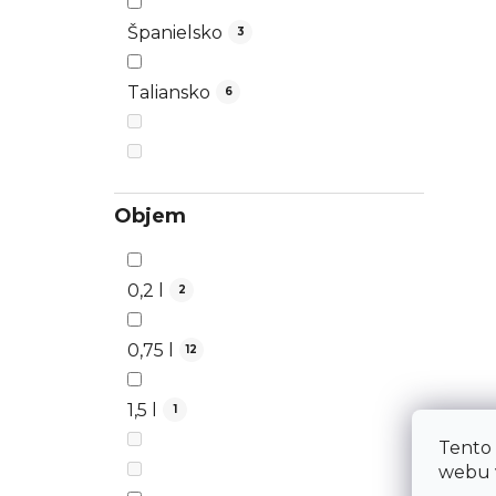
Španielsko
3
Taliansko
6
Objem
0,2 l
2
0,75 l
12
1,5 l
1
Tento
webu v