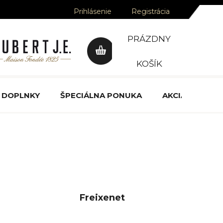
Prihlásenie
Registrácia
PRÁZDNY
NÁKUPNÝ
KOŠÍK
KOŠÍK
DOPLNKY
ŠPECIÁLNA PONUKA
AKCIA
OCE
Freixenet