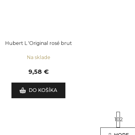
Hubert L 'Original rosé brut
Na sklade
9,58 €
DO KOŠÍKA
S
1
t
2
r
O
á