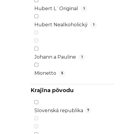
Hubert L´Original
1
Hubert Nealkoholický
1
Johann a Pauline
1
Mionetto
5
Krajina pôvodu
Slovenská republika
7