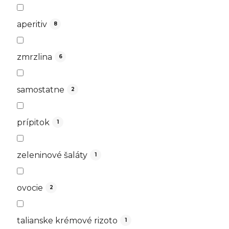
aperitiv
8
zmrzlina
6
samostatne
2
prípitok
1
zeleninové šaláty
1
ovocie
2
talianske krémové rizoto
1