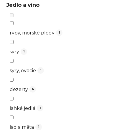
Jedlo a víno
ryby, morské plody
1
syry
1
syry, ovocie
1
dezerty
6
ľahké jedlá
1
ľad a mäta
1