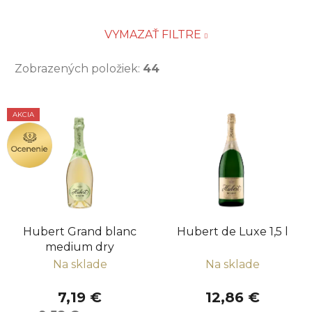
VYMAZAŤ FILTRE
Zobrazených položiek:
44
V
AKCIA
ý
OCENENIE
p
i
s
p
r
Hubert Grand blanc
Hubert de Luxe 1,5 l
o
medium dry
d
Na sklade
Na sklade
u
k
7,19 €
12,86 €
t