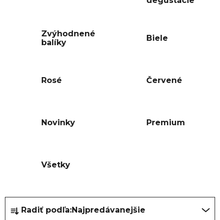
degustácie
Zvýhodnené
Biele
balíky
Rosé
Červené
Novinky
Premium
Všetky
R
Radiť podľa:
Najpredávanejšie
a