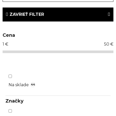
d
e
ZAVRIEŤ FILTER
n
i
e
Cena
p
r
1
€
50
€
o
d
u
k
t
o
Na sklade
44
v
Značky