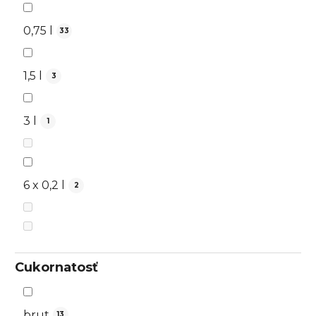
0,75 l
33
1,5 l
3
3 l
1
6 x 0,2 l
2
Cukornatosť
brut
13