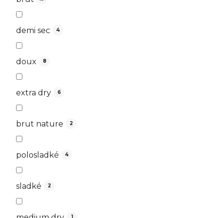
demi sec
4
doux
8
extra dry
6
brut nature
2
polosladké
4
sladké
2
medium dry
1