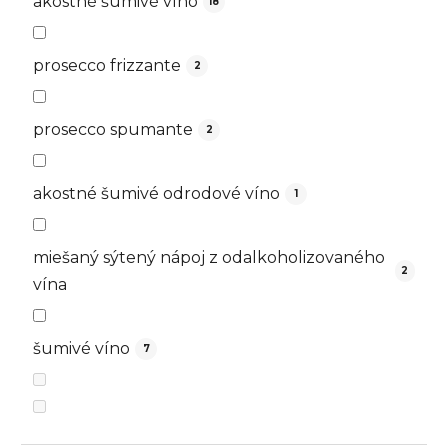
akostné šumivé víno
18
prosecco frizzante
2
prosecco spumante
2
akostné šumivé odrodové víno
1
miešaný sýtený nápoj z odalkoholizovaného
2
vína
šumivé víno
7