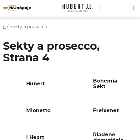
Prejsť
Hľadať
NÁKUP
na
obsah
KOŠÍK
Domov
/
Sekty a prosecco
Sekty a prosecco
,
Strana 4
Bohemia
Hubert
Sekt
Mionetto
Freixenet
Riadené
I Heart