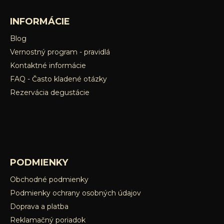
ý
p
INFORMÁCIE
i
s
Blog
u
Vernostný program - pravidlá
Kontaktné informácie
FAQ - Často kladené otázky
Rezervácia degustácie
PODMIENKY
Obchodné podmienky
Podmienky ochrany osobných údajov
Doprava a platba
Reklamačný poriadok