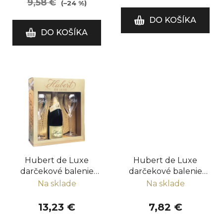
9,58 €
(–24 %)
o
DO KOŠÍKA
v
DO KOŠÍKA
Hubert de Luxe
Hubert de Luxe
darčekové balenie
darčekové balenie
0,75 l
0,75 l
Na sklade
Na sklade
13,23 €
7,82 €