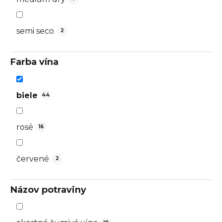
semi seco
2
Farba vína
biele
44
rosé
16
červené
2
Názov potraviny