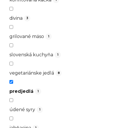
divina
3
grilované mäso
1
slovenská kuchyňa
1
vegetariánske jedlá
8
predjedlá
1
údené syry
1
jahňacina
1