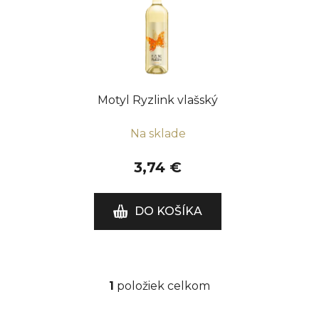
p
i
s
p
r
Motyl Ryzlink vlašský
o
d
Na sklade
u
k
3,74 €
t
o
DO KOŠÍKA
v
1
položiek celkom
O
v