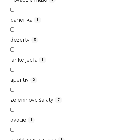
panenka
1
dezerty
3
ľahké jedlá
1
aperitiv
2
zeleninové šaláty
7
ovocie
1
konfitovaná kačka
1