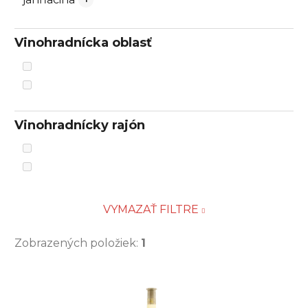
Vinohradnícka oblasť
Vinohradnícky rajón
VYMAZAŤ FILTRE
Zobrazených položiek:
1
V
ý