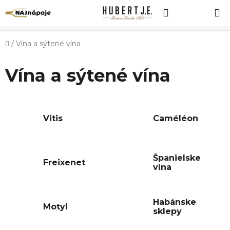
Prejsť
Hľadať
NÁKUP
na
obsah
KOŠÍK
Domov
/
Vína a sýtené vína
Vína a sýtené vína
Vitis
Caméléon
Španielske
Freixenet
vína
Habánske
Motyl
sklepy