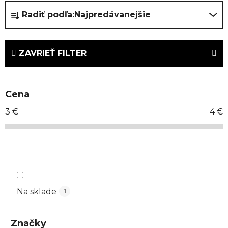
R
Radiť podľa:
Najpredávanejšie
a
d
e
ZAVRIEŤ FILTER
n
i
e
Cena
p
r
3
€
4
€
o
d
u
k
t
o
Na sklade
1
v
Značky