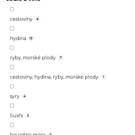
cestoviny
6
hydina
13
ryby, morské plody
7
cestoviny, hydina, ryby, morské plody
1
syry
4
Sushi
2
hovädzie mäso
3