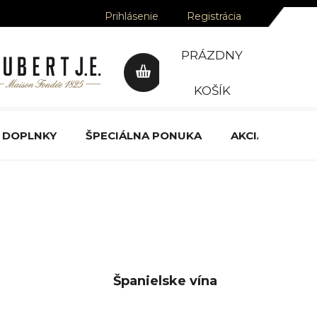
Prihlásenie
Registrácia
PRÁZDNY
NÁKUPNÝ
KOŠÍK
KOŠÍK
DOPLNKY
ŠPECIÁLNA PONUKA
AKCIA
OCE
Španielske vína