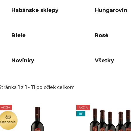
Habánske sklepy
Hungarovin
Biele
Rosé
Novinky
Všetky
Stránka
1
z
1
-
11
položiek celkom
AKCIA
AKCIA
V
OCENENIE
TIP
ý
p