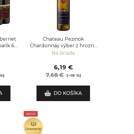
p
r
o
d
u
ibernet
Chateau Pezinok
k
alík 6
Chardonnay výber z hrozna
t
2022
Na sklade
o
v
6,19 €
7,68 €
%)
(–19 %)
A
DO KOŠÍKA
AKCIA
OCENENIE