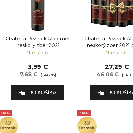
i
s
p
r
o
Chateau Pezinok Alibernet
Chateau Pezinok Al
d
neskorý zber 2021
neskorý zber 2021 b
u
fliaš
Na sklade
Na sklade
k
t
3,99 €
27,29 €
o
7,68 €
46,06 €
(–48 %)
(–40 
v
DO KOŠÍKA
DO KOŠÍK
AKCIA
AKCIA
OCENENIE
OCENENIE