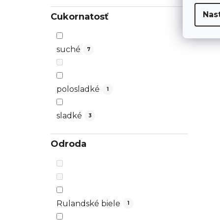
Nas
Cukornatosť
suché
7
polosladké
1
sladké
3
Odroda
Rulandské biele
1