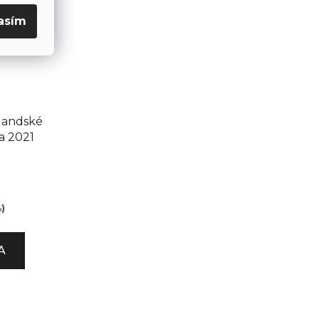
asím
landské
a 2021
)
A