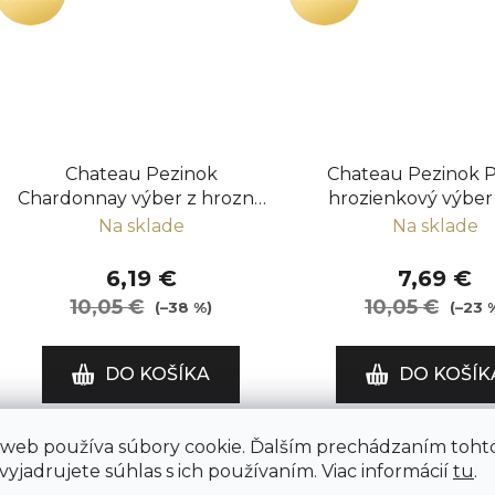
Chateau Pezinok
Chateau Pezinok P
Chardonnay výber z hrozna
hrozienkový výber
2021
Na sklade
Na sklade
6,19 €
7,69 €
10,05 €
10,05 €
(–38 %)
(–23 
DO KOŠÍKA
DO KOŠÍK
 web používa súbory cookie. Ďalším prechádzaním toht
AKCIA
AKCIA
yjadrujete súhlas s ich používaním. Viac informácií
tu
.
OCENENIE
OCENENIE