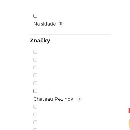
n
e
l
Na sklade
11
Značky
Chateau Pezinok
11