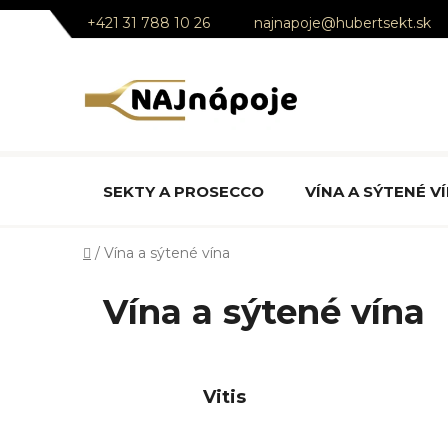
Prejsť
+421 31 788 10 26
najnapoje@hubertsekt.sk
na
obsah
SEKTY A PROSECCO
VÍNA A SÝTENÉ V
Domov
/
Vína a sýtené vína
Vína a sýtené vína
Vitis