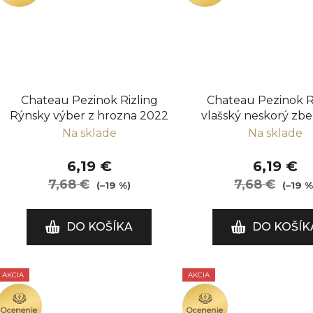
Chateau Pezinok Rizling
Chateau Pezinok R
Rýnsky výber z hrozna 2022
vlašský neskorý zb
Na sklade
Na sklade
6,19 €
6,19 €
7,68 €
7,68 €
(–19 %)
(–19 %
DO KOŠÍKA
DO KOŠÍK
AKCIA
AKCIA
OCENENIE
OCENENIE