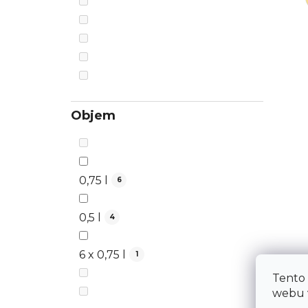
Objem
0,75 l
6
0,5 l
4
6 x 0,75 l
1
Tento
webu v