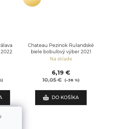
álava
Chateau Pezinok Rulandské
 2022
biele bobuľový výber 2021
Na sklade
6,19 €
10,05 €
%)
(–38 %)
A
DO KOŠÍKA
o