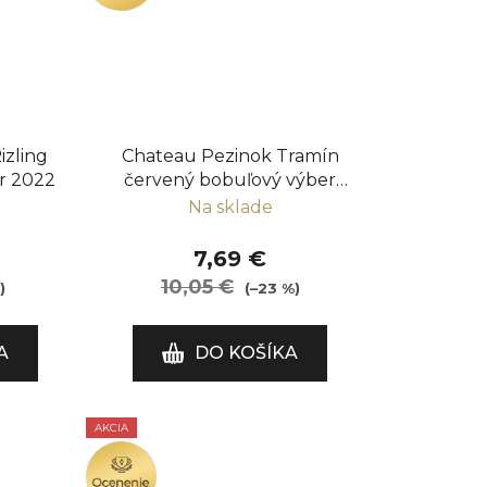
izling
Chateau Pezinok Tramín
er 2022
červený bobuľový výber
2022
Na sklade
7,69 €
10,05 €
)
(–23 %)
A
DO KOŠÍKA
AKCIA
OCENENIE