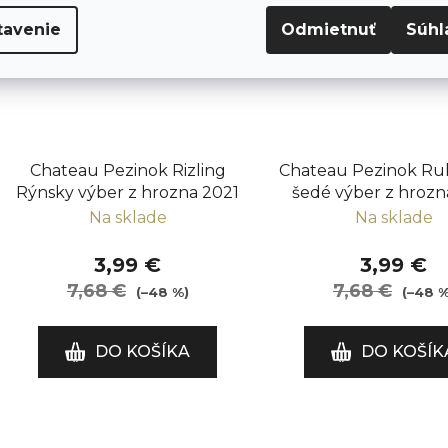
tavenie
Odmietnuť
Súhl
Chateau Pezinok Rizling
Chateau Pezinok Ru
Rýnsky výber z hrozna 2021
šedé výber z hrozn
Na sklade
Na sklade
3,99 €
3,99 €
7,68 €
7,68 €
(–48 %)
(–48 %
DO KOŠÍKA
DO KOŠÍK
O