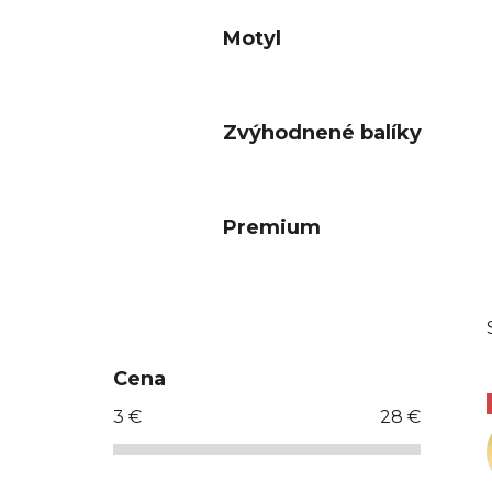
Motyl
Zvýhodnené balíky
Premium
B
o
č
Cena
n
3
€
28
€
ý
p
a