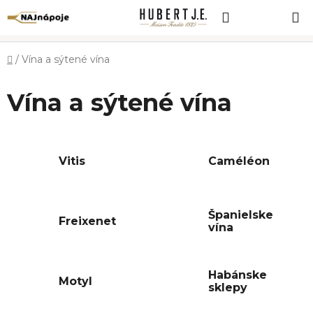
Prejsť
Hľadať
NÁKUP
na
obsah
KOŠÍK
Domov
/
Vína a sýtené vína
Vína a sýtené vína
Vitis
Caméléon
Španielske
Freixenet
vína
Habánske
Motyl
sklepy