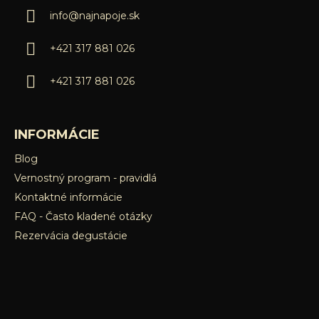
ä
info
@
najnapoje.sk
t
i
+421 317 881 026
e
+421 317 881 026
INFORMÁCIE
Blog
Vernostný program - pravidlá
Kontaktné informácie
FAQ - Často kladené otázky
Rezervácia degustácie