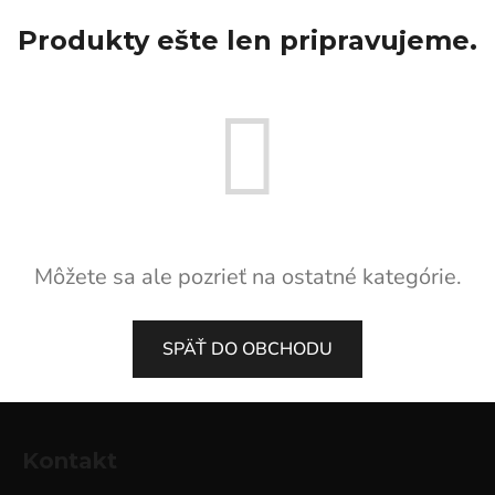
Produkty ešte len pripravujeme.
Môžete sa ale pozrieť na ostatné kategórie.
SPÄŤ DO OBCHODU
Z
á
Kontakt
p