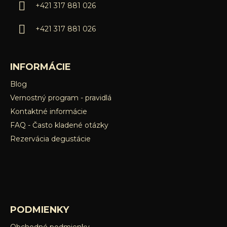
i
+421 317 881 026
p
e
r
+421 317 881 026
v
k
y
v
INFORMÁCIE
ý
Blog
p
Vernostný program - pravidlá
i
s
Kontaktné informácie
u
FAQ - Často kladené otázky
Rezervácia degustácie
PODMIENKY
Obchodné podmienky