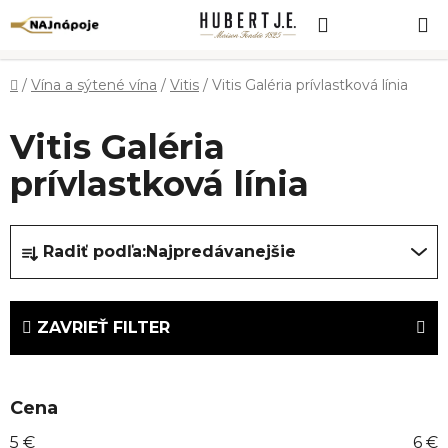
Prejsť
Hľadať
NÁKUP
na
obsah
KOŠÍK
Domov
/
Vína a sýtené vína
/
Vitis
/
Vitis Galéria prívlastková línia
Vitis Galéria
prívlastková línia
R
Radiť podľa:
Najpredávanejšie
a
d
e
ZAVRIEŤ FILTER
n
i
e
Cena
p
r
5
€
6
€