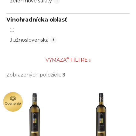
zeleninové šaláty
1
Vinohradnícka oblasť
Južnoslovenská
3
VYMAZAŤ FILTRE
Zobrazených položiek:
3
V
OCENENIE
ý
p
i
s
p