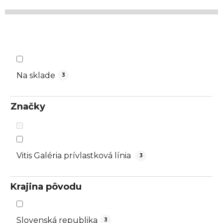
o
d
u
k
t
o
Na sklade
3
v
Značky
Vitis Galéria prívlastková línia
3
Krajina pôvodu
Slovenská republika
3