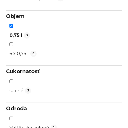
Objem
0,75 l
3
6 x 0,75 l
4
Cukornatosť
suché
3
Odroda
Veltlínske zelené
1