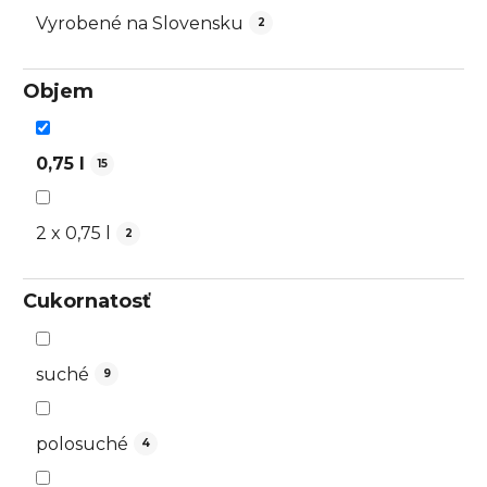
Vyrobené na Slovensku
2
Objem
0,75 l
15
2 x 0,75 l
2
Cukornatosť
suché
9
polosuché
4