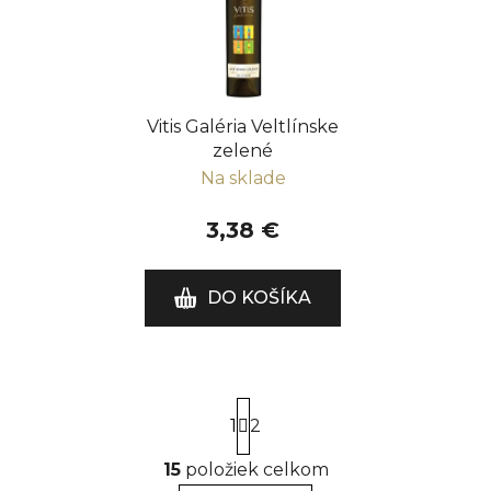
Vitis Galéria Veltlínske
zelené
Na sklade
3,38 €
DO KOŠÍKA
S
1
t
2
r
á
15
položiek celkom
O
n