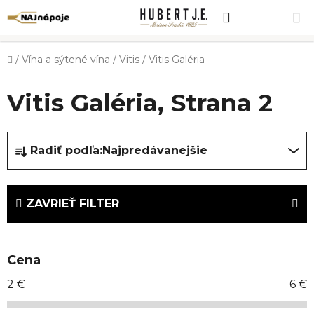
Prejsť
Hľadať
NÁKUP
na
obsah
KOŠÍK
Domov
/
Vína a sýtené vína
/
Vitis
/
Vitis Galéria
Vitis Galéria
, Strana 2
R
Radiť podľa:
Najpredávanejšie
a
d
e
ZAVRIEŤ FILTER
n
i
e
Cena
p
r
2
€
6
€
o