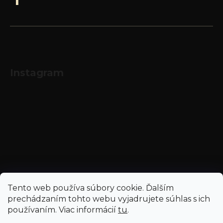
Instagram
Sledovať na Instagrame
Tento web používa súbory cookie. Ďalším
prechádzaním tohto webu vyjadrujete súhlas s ich
používaním. Viac informácií
tu
.
Vytvoril Shoptet
a
Adatelier