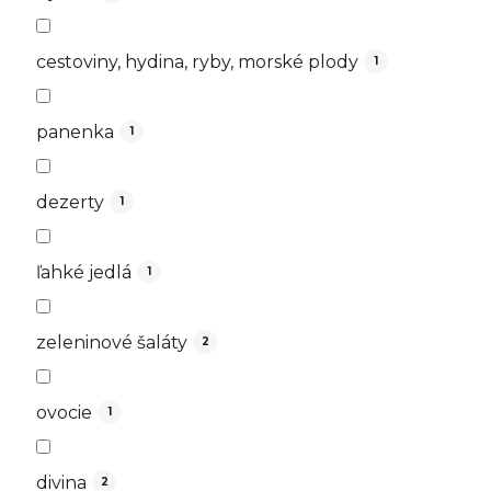
cestoviny, hydina, ryby, morské plody
1
panenka
1
dezerty
1
ľahké jedlá
1
zeleninové šaláty
2
ovocie
1
divina
2