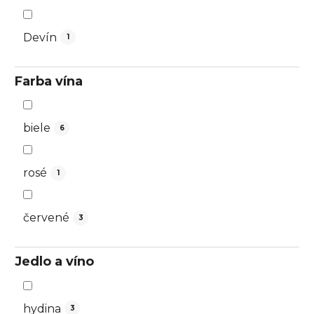
Devín
1
Farba vína
biele
6
rosé
1
červené
3
Jedlo a víno
hydina
3