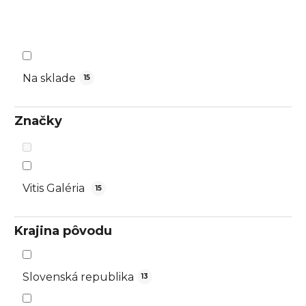
d
u
k
t
o
Na sklade
15
v
Značky
Vitis Galéria
15
Krajina pôvodu
Slovenská republika
13