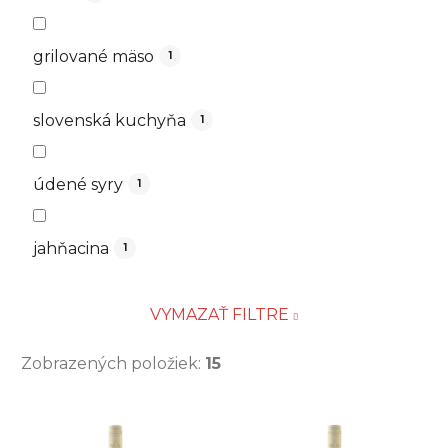
grilované mäso
1
slovenská kuchyňa
1
údené syry
1
jahňacina
1
VYMAZAŤ FILTRE
Zobrazených položiek:
15
V
ý