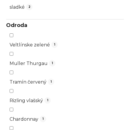
sladké
2
Odroda
Veltlínske zelené
1
Muller Thurgau
1
Tramín červený
1
Rizling vlašský
1
Chardonnay
1