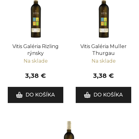
p
i
s
p
r
Vitis Galéria Rizling
Vitis Galéria Muller
o
rýnsky
Thurgau
d
Na sklade
Na sklade
u
k
3,38 €
3,38 €
t
o
DO KOŠÍKA
DO KOŠÍKA
v