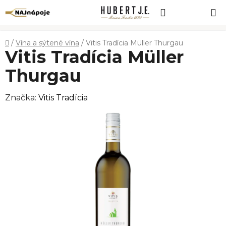
Prejsť
Hľadať
NÁKUP
na
obsah
KOŠÍK
Domov
/
Vína a sýtené vína
/
Vitis Tradícia Müller Thurgau
Vitis Tradícia Müller
Thurgau
Značka:
Vitis Tradícia