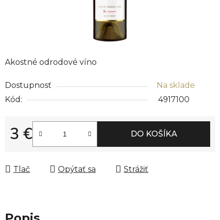
Akostné odrodové víno
Dostupnosť
Na sklade
Kód:
4917100
3 €
DO KOŠÍKA
Jednotková cena:
Tlač
Opýtať sa
Strážiť
Popis