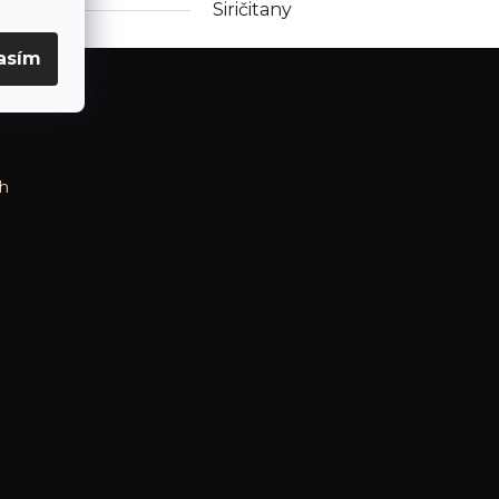
rgény
Siričitany
asím
h