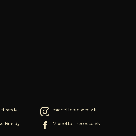
kebrandy
mionettoproseccosk
ké Brandy
Mionetto Prosecco Sk