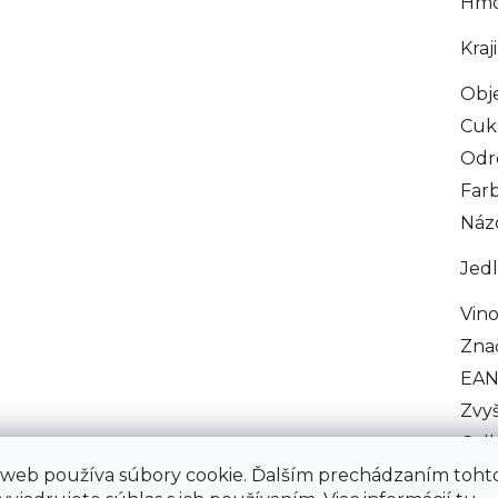
Hmo
Kraj
Obj
Cuk
Odr
Farb
Náz
Jedl
Vino
Zna
EA
Zvy
Celk
 web používa súbory cookie. Ďalším prechádzaním toht
Obs