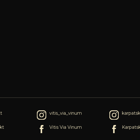
t
vitis_via_vinum
karpats
kt
Vitis Via Vinum
Karpats