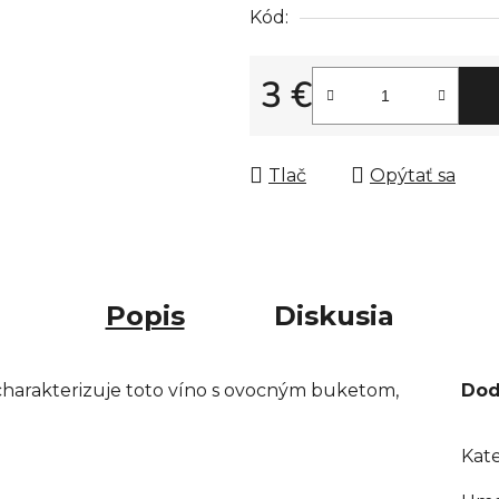
Kód:
3 €
Jednotková cena:
Tlač
Opýtať sa
Popis
Diskusia
harakterizuje toto víno s ovocným buketom,
Dod
Kate