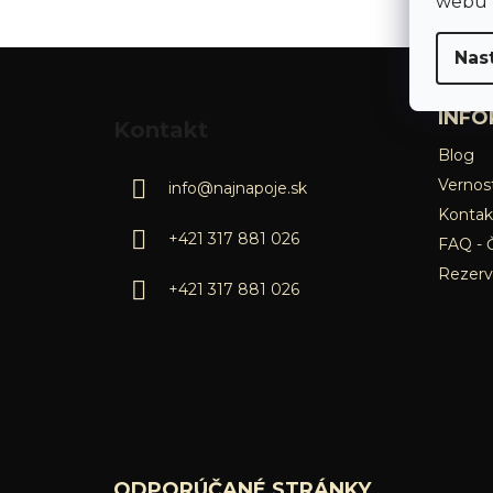
webu v
Nas
Z
á
INFO
Kontakt
p
Blog
ä
Vernost
info
@
najnapoje.sk
t
Kontak
i
+421 317 881 026
FAQ - 
e
Rezerv
+421 317 881 026
ODPORÚČANÉ STRÁNKY