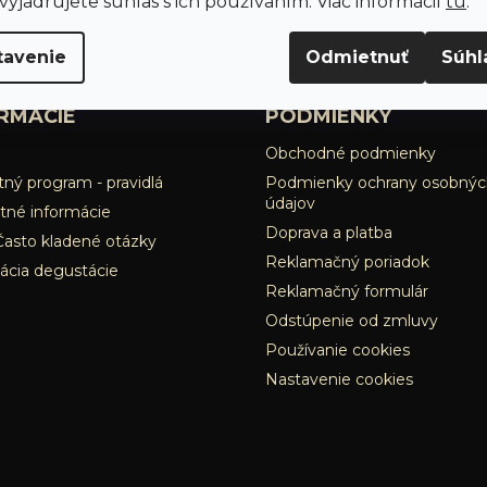
yjadrujete súhlas s ich používaním. Viac informácií
tu
.
Ale
tavenie
Odmietnuť
Súhl
RMÁCIE
PODMIENKY
Obchodné podmienky
ný program - pravidlá
Podmienky ochrany osobnýc
údajov
tné informácie
Doprava a platba
Často kladené otázky
Reklamačný poriadok
ácia degustácie
Reklamačný formulár
Odstúpenie od zmluvy
Používanie cookies
Nastavenie cookies