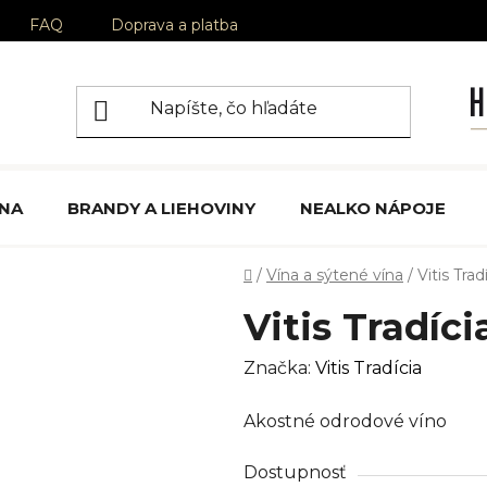
FAQ
Doprava a platba
ÍNA
BRANDY A LIEHOVINY
NEALKO NÁPOJE
Domov
/
Vína a sýtené vína
/
Vitis Tra
Vitis Tradíci
Značka:
Vitis Tradícia
Akostné odrodové víno
Dostupnosť