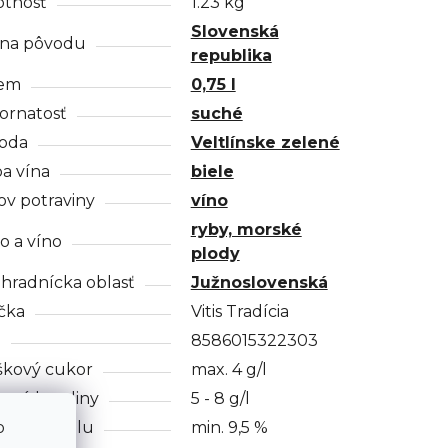
tnosť
1.23 kg
Slovenská
ina pôvodu
republika
em
0,75 l
ornatosť
suché
oda
Veltlínske zelené
a vína
biele
ov potraviny
víno
ryby, morské
o a víno
plody
hradnícka oblasť
Južnoslovenská
čka
Vitis Tradícia
N
8586015322303
škový cukor
max. 4 g/l
ové kyseliny
5 - 8 g/l
o
ah alkoholu
min. 9,5 %