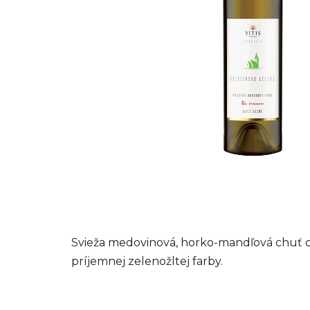
Svieža medovinová, horko-mandľová chuť c
príjemnej zelenožltej farby.