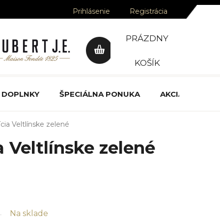
Prihlásenie
Registrácia
PRÁZDNY
NÁKUPNÝ
KOŠÍK
KOŠÍK
DOPLNKY
ŠPECIÁLNA PONUKA
AKCIA
OCE
dícia Veltlínske zelené
a Veltlínske zelené
Na sklade