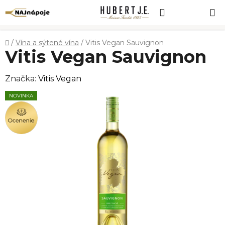
Prejsť
Hľadať
NÁKUP
na
obsah
KOŠÍK
Domov
/
Vína a sýtené vína
/
Vitis Vegan Sauvignon
Vitis Vegan Sauvignon
Značka:
Vitis Vegan
NOVINKA
OCENENIE