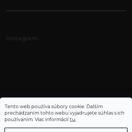
Instagram
Sledovať na Instagrame
Tento web používa súbory cookie. Ďalším
prechádzaním tohto webu vyjadrujete súhlas s ich
používaním. Viac informácií
tu
.
Vytvoril Shoptet
a
Adatelier
Copyright 2026
Najnapoje.sk - Hubert J.E.
. Všetky práva