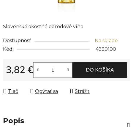
Slovenské akostné odrodové víno
Dostupnosť
Na sklade
Kód:
4930100
3,82 €
DO KOŠÍKA
Jednotková cena:
Tlač
Opýtať sa
Strážiť
Popis