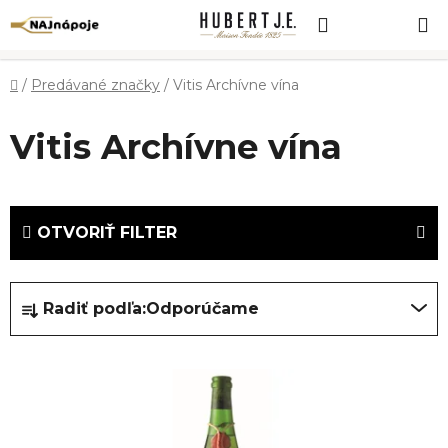
Prejsť
Hľadať
NÁKUP
na
obsah
KOŠÍK
Domov
/
Predávané značky
/
Vitis Archívne vína
Vitis Archívne vína
OTVORIŤ FILTER
R
Radiť podľa:
Odporúčame
a
d
V
e
ý
n
p
i
i