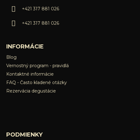
i
e
+421 317 881 026
p
e
r
+421 317 881 026
v
k
y
v
INFORMÁCIE
ý
Blog
p
Vernostný program - pravidlá
i
s
Kontaktné informácie
u
FAQ - Často kladené otázky
Rezervácia degustácie
PODMIENKY