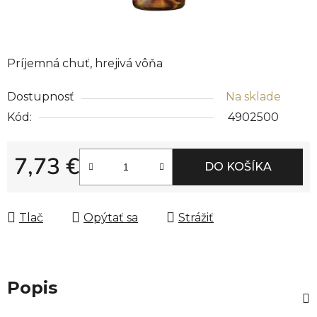
Príjemná chuť, hrejivá vôňa
Dostupnosť
Na sklade
Kód:
4902500
7,73 €
DO KOŠÍKA
Jednotková cena:
Tlač
Opýtať sa
Strážiť
Popis