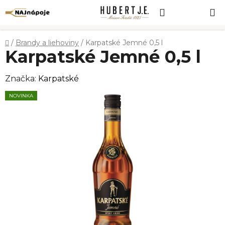
Prejsť
Hľadať
NÁKUP
na
obsah
KOŠÍK
Domov
/
Brandy a liehoviny
/
Karpatské Jemné 0,5 l
Karpatské Jemné 0,5 l
Značka:
Karpatské
NOVINKA