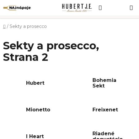
Prejsť
Hľadať
NÁKUP
na
obsah
KOŠÍK
Domov
/
Sekty a prosecco
Sekty a prosecco
,
Strana 2
Bohemia
Hubert
Sekt
Mionetto
Freixenet
Riadené
I Heart