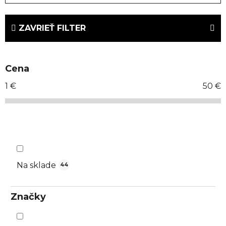
d
e
ZAVRIEŤ FILTER
n
i
e
Cena
p
r
1
€
50
€
o
d
u
k
t
o
Na sklade
44
v
Značky