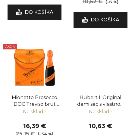
10,52 €
(–6 %)
o
DO KOŠÍKA
v
DO KOŠÍKA
AKCIA
Mionetto Prosecco
Hubert L'Original
DOC Treviso brut
demi sec s vlastnou
Party pack
prednou etiketou
Na sklade
Na sklade
16,39 €
10,63 €
25,15 €
(–34 %)