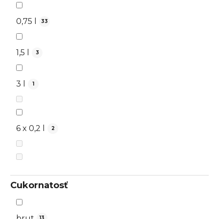
0,75 l
33
1,5 l
3
3 l
1
6 x 0,2 l
2
Cukornatosť
brut
13