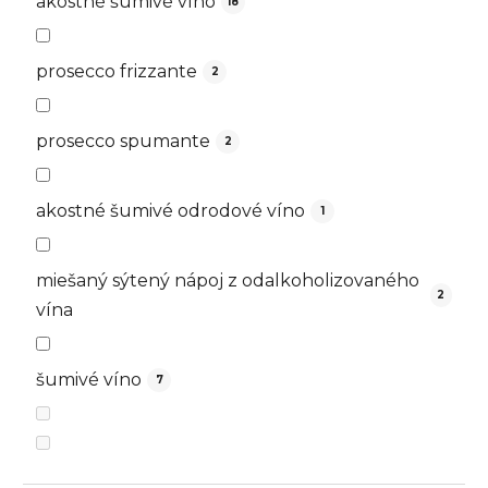
akostné šumivé víno
18
prosecco frizzante
2
prosecco spumante
2
akostné šumivé odrodové víno
1
miešaný sýtený nápoj z odalkoholizovaného
2
vína
šumivé víno
7