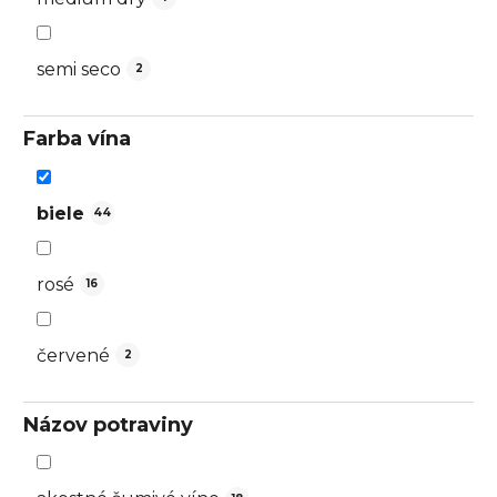
semi seco
2
Farba vína
biele
44
rosé
16
červené
2
Názov potraviny