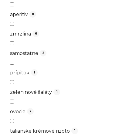
aperitiv
8
zmrzlina
6
samostatne
2
prípitok
1
zeleninové šaláty
1
ovocie
2
talianske krémové rizoto
1