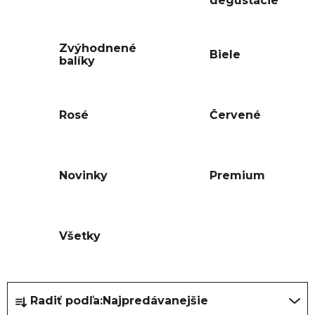
degustácie
Zvýhodnené
Biele
balíky
Rosé
Červené
Novinky
Premium
Všetky
R
Radiť podľa:
Najpredávanejšie
a