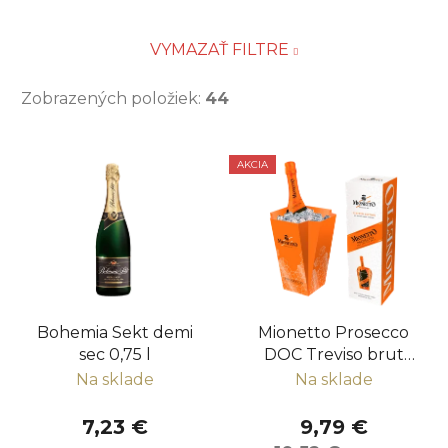
VYMAZAŤ FILTRE
Zobrazených položiek:
44
V
AKCIA
ý
p
i
s
p
r
Bohemia Sekt demi
Mionetto Prosecco
o
sec 0,75 l
DOC Treviso brut
d
Chiller pack
Na sklade
Na sklade
u
k
7,23 €
9,79 €
t