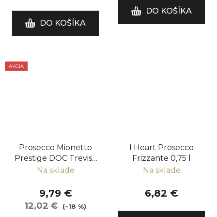
DO KOŠÍKA
DO KOŠÍKA
AKCIA
Prosecco Mionetto
I Heart Prosecco
Prestige DOC Treviso
Frizzante 0,75 l
brut orange
Na sklade
Na sklade
9,79 €
6,82 €
12,02 €
(–18 %)