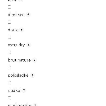
demi sec
4
doux
8
extra dry
6
brut nature
2
polosladké
4
sladké
2
medium dry
1