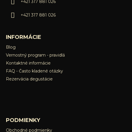
k
+421 317 881 026
e
y
v
+421 317 881 026
ý
p
i
INFORMÁCIE
s
u
Blog
Vernostný program - pravidlá
Kontaktné informácie
FAQ - Často kladené otázky
Rezervácia degustácie
PODMIENKY
Obchodné podmienky