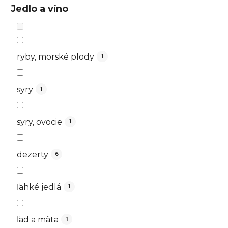
Jedlo a víno
ryby, morské plody
1
syry
1
syry, ovocie
1
dezerty
6
ľahké jedlá
1
ľad a mäta
1