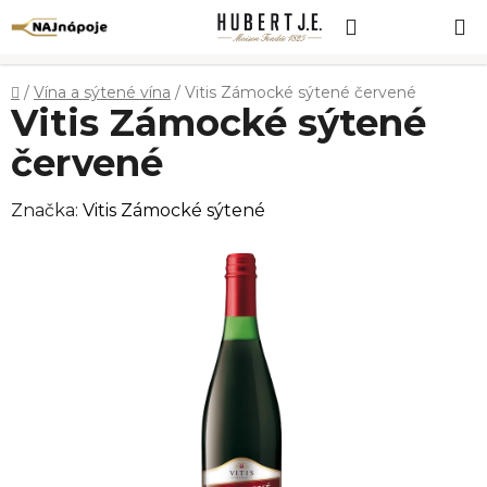
Prejsť
Hľadať
NÁKUP
na
obsah
KOŠÍK
Domov
/
Vína a sýtené vína
/
Vitis Zámocké sýtené červené
Vitis Zámocké sýtené
červené
Značka:
Vitis Zámocké sýtené