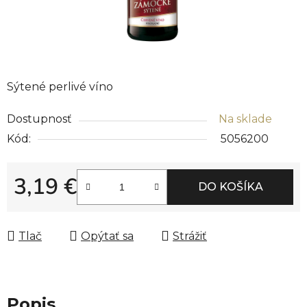
Sýtené perlivé víno
Dostupnosť
Na sklade
Kód:
5056200
3,19 €
DO KOŠÍKA
Jednotková cena:
Tlač
Opýtať sa
Strážiť
Popis