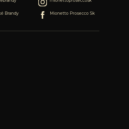
kebrandy
mionettoproseccosk
ké Brandy
Mionetto Prosecco Sk