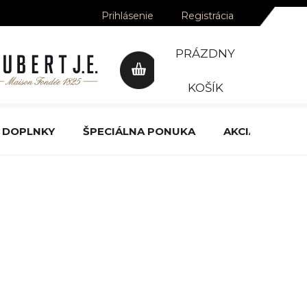
Prihlásenie
Registrácia
PRÁZDNY
NÁKUPNÝ
KOŠÍK
KOŠÍK
DOPLNKY
ŠPECIÁLNA PONUKA
AKCIA
OCE