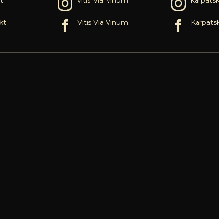
t
vitis_via_vinum
karpats
kt
Vitis Via Vinum
Karpats