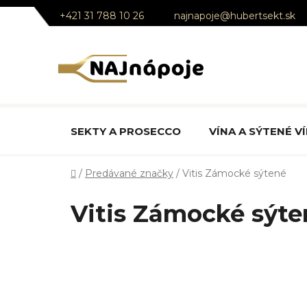
Prejsť
+421 31 788 10 26
najnapoje@hubertsekt.sk
na
obsah
SEKTY A PROSECCO
VÍNA A SÝTENÉ V
Domov
/
Predávané značky
/
Vitis Zámocké sýtené
Vitis Zámocké sýte