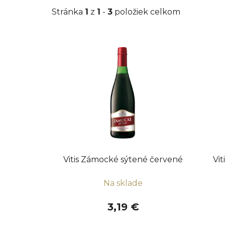
Stránka
1
z
1
-
3
položiek celkom
V
ý
p
i
s
p
r
o
d
u
Vitis Zámocké sýtené červené
Vi
k
Na sklade
t
o
3,19 €
v