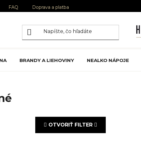
FAQ
Doprava a platba
ÍNA
BRANDY A LIEHOVINY
NEALKO NÁPOJE
né
OTVORIŤ FILTER