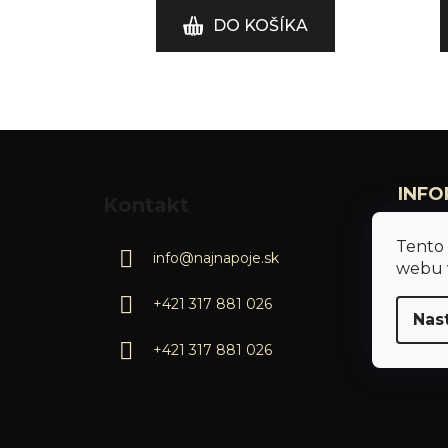
DO KOŠÍKA
Z
á
INFO
Kontakt
p
Blog
ä
Tento
Vernost
info
@
najnapoje.sk
t
webu v
Kontak
i
+421 317 881 026
FAQ - 
e
Nas
Rezerv
+421 317 881 026