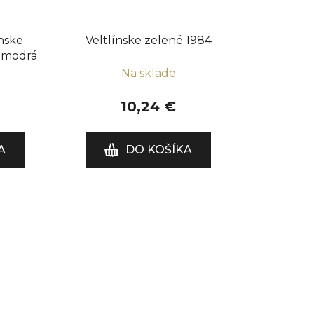
ínske
Veltlínske zelené 1984
 modrá
Na sklade
10,24 €
A
DO KOŠÍKA