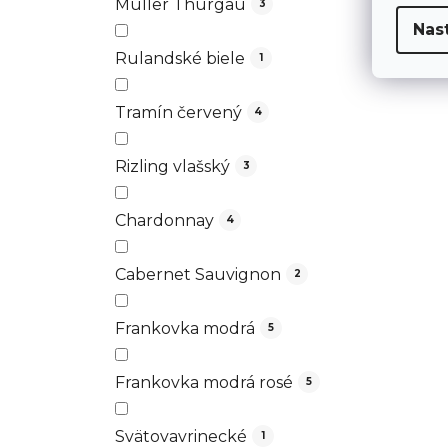
Muller Thurgau
3
Nas
Rulandské biele
1
Tramín červený
4
Rizling vlašský
3
Chardonnay
4
Cabernet Sauvignon
2
Frankovka modrá
5
Frankovka modrá rosé
5
Svätovavrinecké
1