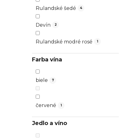
Rulandské šedé
4
Devín
2
Rulandské modré rosé
1
Farba vína
biele
7
červené
1
Jedlo a víno