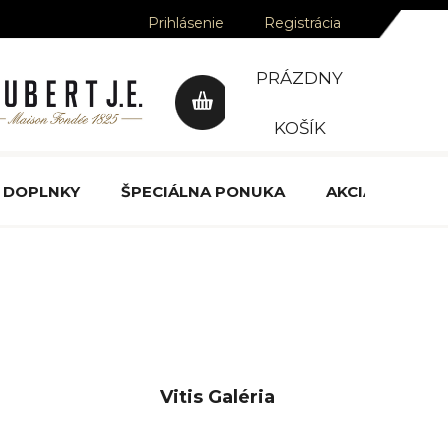
Prihlásenie
Registrácia
PRÁZDNY
NÁKUPNÝ
KOŠÍK
KOŠÍK
DOPLNKY
ŠPECIÁLNA PONUKA
AKCIA
OCE
Vitis Galéria