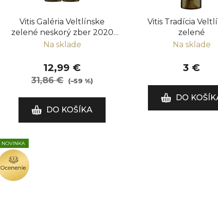
r
o
Vitis Galéria Veltlínske
Vitis Tradícia Velt
d
zelené neskorý zber 2020
zelené
u
balík 6 fliaš
Na sklade
Na sklade
k
t
12,99 €
3 €
o
31,86 €
(–59 %)
v
DO KOŠÍK
DO KOŠÍKA
NOVINKA
OCENENIE