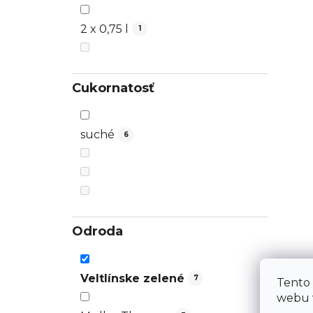
2 x 0,75 l
1
Cukornatosť
suché
6
Odroda
Veltlínske zelené
7
Tento
webu v