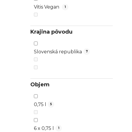
Vitis Vegan
1
Krajina pôvodu
Slovenská republika
7
Objem
0,75 l
5
6 x 0,75 l
1