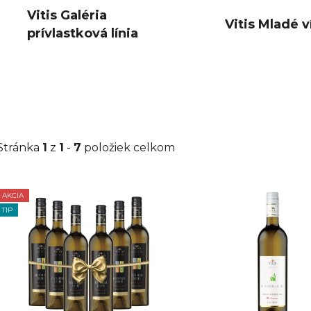
Vitis Galéria
Vitis Mladé v
prívlastková línia
Stránka
1
z
1
-
7
položiek celkom
AKCIA
V
TIP
ý
p
i
s
p