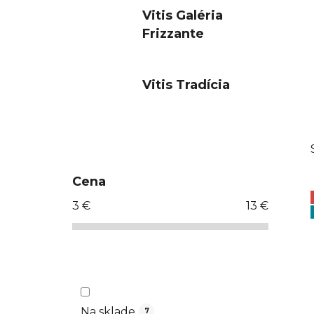
Vitis Galéria
Frizzante
Vitis Tradícia
B
o
č
Cena
n
3
€
13
€
ý
p
a
n
e
l
Na sklade
7