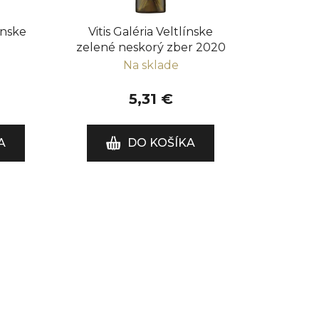
d
u
línske
Vitis Galéria Veltlínske
k
zelené neskorý zber 2020
t
Na sklade
o
v
5,31 €
A
DO KOŠÍKA