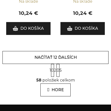
Na sklade
Na sklade
10,24 €
10,24 €
DO KOŠÍKA
DO KOŠÍKA
NAČÍTAŤ 12 ĎALŠÍCH
S
1
2
t
5
r
O
á
58
položiek celkom
v
n
l
k
HORE
á
o
d
v
a
a
Z
n
c