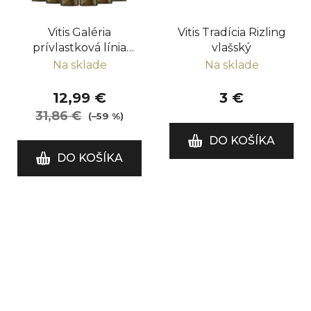
Vitis Galéria
Vitis Tradícia Rizling
prívlastková línia
vlašský
balík 6 fliaš
Na sklade
Na sklade
12,99 €
3 €
31,86 €
(–59 %)
DO KOŠÍKA
DO KOŠÍKA