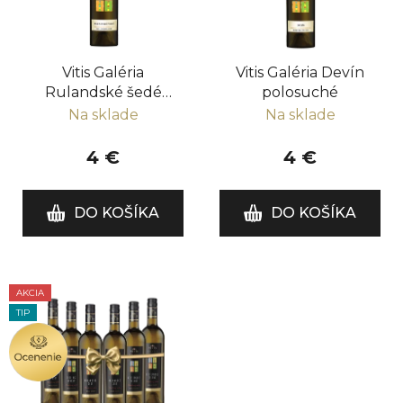
s
d
p
u
r
k
Vitis Galéria
Vitis Galéria Devín
o
t
Rulandské šedé
polosuché
d
o
polosuché
Na sklade
Na sklade
u
v
k
4 €
4 €
t
o
DO KOŠÍKA
DO KOŠÍKA
v
AKCIA
TIP
OCENENIE